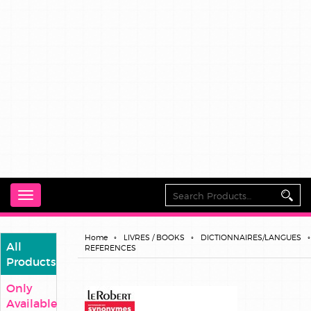
Toggle
navigation
Home
LIVRES / BOOKS
DICTIONNAIRES/LANGUES
All
REFERENCES
Products
Only
Available