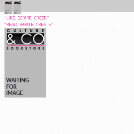
“LIRE. ECRIRE. CREER.”
“READ. WRITE. CREATE.”