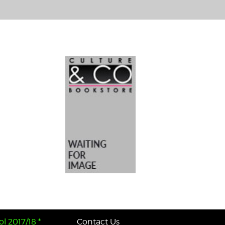
l 2017/18 *
Contact Us