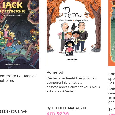
Pome bd
Spe
temeraire t2 - face au
spe
Des héroïnes irrésistibles pour des
gobelins
aventures hilarantes et...
(les
ensorcelantes !Souvenez-vous. Nous
Pari
avions laissé Verte,...
crue
les 
d’eau
By: LE HUCHE MAGALI / DE
By:
E BEN / SOUBIRAN
AED 97.38