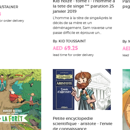
Kid noize - tome 1 - l'homme a
Par
la tete de singe *** parution 25
psg
N/STALNER
janvier 2019
8
L'homme à la tête de singeAprès le
or order delivery
décès de sa mère et un
déménagement, Sam traverse une
passe difficile et éprouve un...
By: KID TOUSSAINT
By:
AED 69.25
AE
lead time for order delivery
lead 
Petite encyclopedie
scientifique - aristote - l'envie
de connaissance