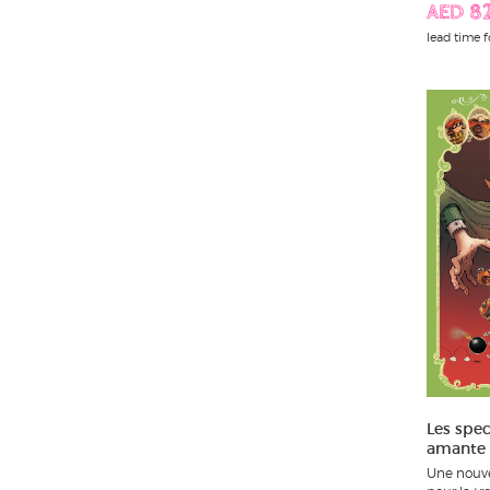
AED 82
lead time f
Les spec
amante
Une nouve