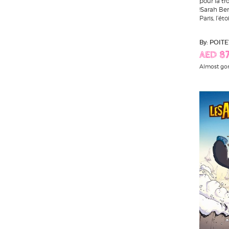
pour la tr
!Sarah Ber
Paris, l’étoi
By: POIT
AED 87
Almost go