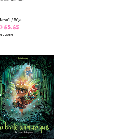
Nataël / Béja
D 65.65
st gone