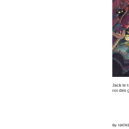
Jack le 
roi des 
By: HATK