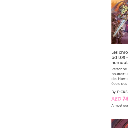
Les chr
bd t03 -
homopl
Personne 
pourrait u
des Homop
école des 
By: PICKS
AED 74
Almost go