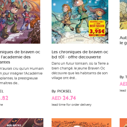
Aub
le 
oniques de braven oc
Les chroniques de braven oc
 l'academie des
bd t01 - offre decouverte
antes
Dans un futur lointain, où la Terre a
bien changé, le jeune Braven Oc
n'aurait cru qu'un Humain
découvre que les habitants de son
n jour intégrer l'Académie
By:
village ont été...
lantes, la prestigieuse
maîtres de...
AE
lead 
EL
By: PICKSEL
.82
AED 24.74
ne
lead time for order delivery