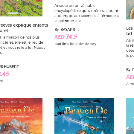
Aristote est un véritable
encyclopédiste qui s'intéressa autant
aux arts qu'aux sciences, à l'éthique, à
la politique, à la...
eeves explique enfants
Les
By: BAYARRI-J
foret
bd 
AED 74.5
st la maison de nos plus
Au r
ncêtres, elle est le lieu de
lead time for order delivery
la r
é et nous relie à lui. Nous y
déte
..
le po
ES HUBERT
By: 
2.45
AE
ne
Almo