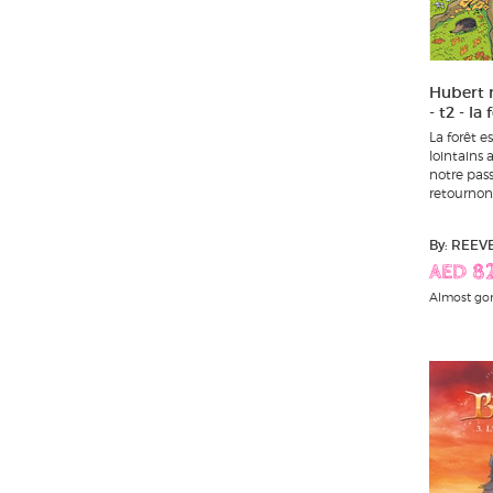
Hubert r
- t2 - la 
La forêt e
lointains a
notre pass
retournons.
By: REEV
AED 8
Almost go