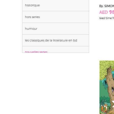
historique
By: SIMO
AED 9
hors series
lead time f
humour
les classiques de la litterature en bd
nouvelles series
premieres bd
sports
western