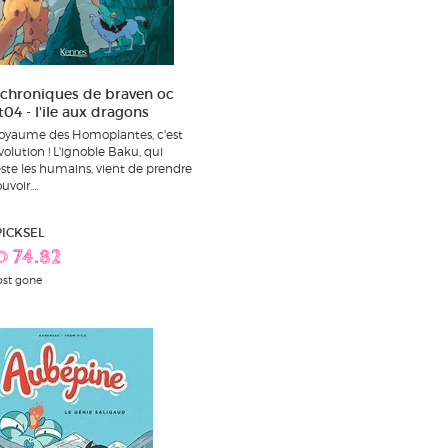
 chroniques de braven oc
t04 - l'ile aux dragons
oyaume des Homoplantes, c'est
évolution ! L'ignoble Baku, qui
ste les humains, vient de prendre
uvoir....
PICKSEL
D 74.82
st gone