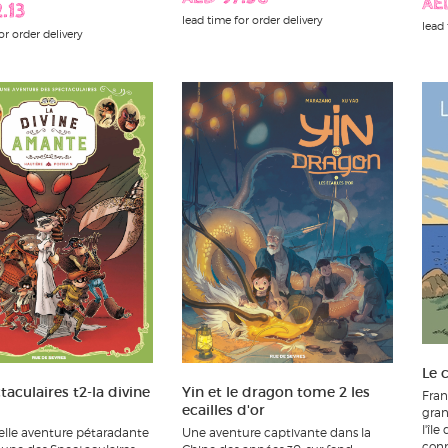
AE
.13
lead time for order delivery
lead 
or order delivery
Le 
Yin et le dragon tome 2 les
taculaires t2-la divine
Fran
ecailles d'or
gran
l'île
Une aventure captivante dans la
lle aventure pétaradante
conn