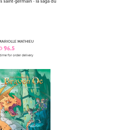
is saint-germain - la saga du
 MARIOLLE MATHIEU
D 96.5
time for order delivery