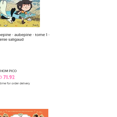
epine - aubepine - tome 1 -
genie saligaud
 THOM PICO
D 71.92
time for order delivery