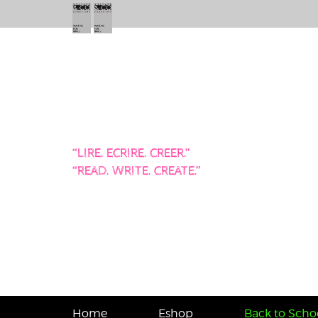
“LIRE. ECRIRE. CREER.”
“READ. WRITE. CREATE.”
Home
Eshop
Back to Schoo