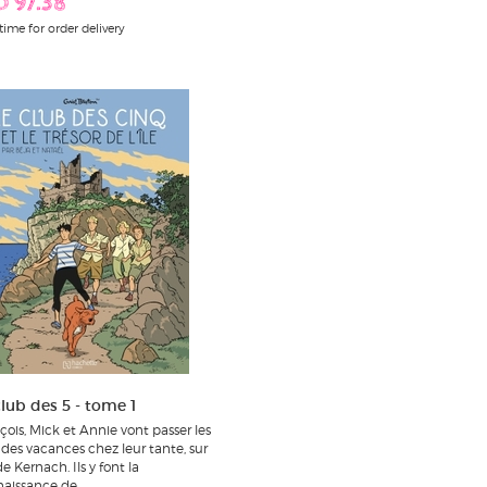
D 97.38
time for order delivery
club des 5 - tome 1
çois, Mick et Annie vont passer les
des vacances chez leur tante, sur
 de Kernach. Ils y font la
aissance de...