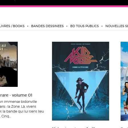
LIVRES / BOOKS
BANDES DESSINEES
BD TOUS PUBLICS
NOUVELLES S
 rare - volume 01
 un immense bidonville
is : la Zone. Là, vivent
 la bande qui lui tient lieu
 Cinq...