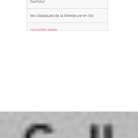
humour
les classiques de la litterature en bd
nouvelles series
premieres bd
sports
western