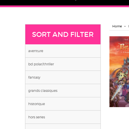
Home
SORT AND FILTER
aventure
bd polar/thriller
fantasy
grands classiques
historique
hors series