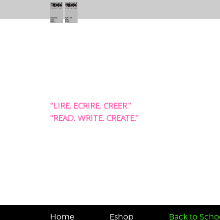
“LIRE. ECRIRE. CREER.”
“READ. WRITE. CREATE.”
Home
Eshop
Back to Schoo