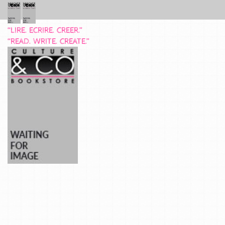
“LIRE. ECRIRE. CREER.”
“READ. WRITE. CREATE.”