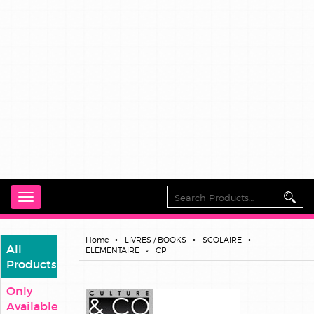
Toggle
navigation
Home
LIVRES / BOOKS
SCOLAIRE
All
ELEMENTAIRE
CP
Products
Only
Available