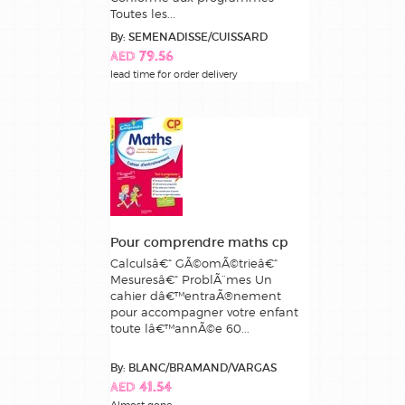
Toutes les...
By: SEMENADISSE/CUISSARD
AED 79.56
lead time for order delivery
Pour comprendre maths cp
Calculsâ€“ GÃ©omÃ©trieâ€“
Mesuresâ€“ ProblÃ¨mes Un
cahier dâ€™entraÃ®nement
pour accompagner votre enfant
toute lâ€™annÃ©e 60...
By: BLANC/BRAMAND/VARGAS
AED 41.54
Almost gone