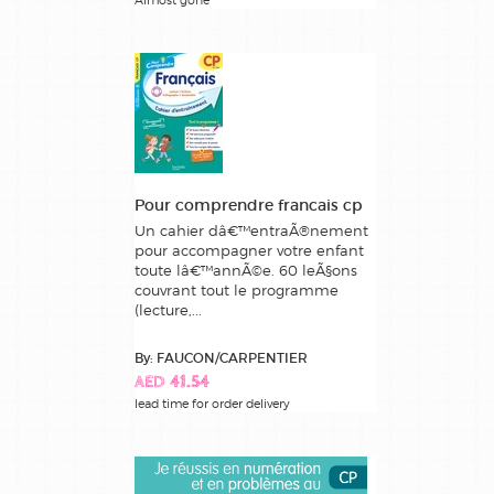
Pour comprendre francais cp
Un cahier dâ€™entraÃ®nement
pour accompagner votre enfant
toute lâ€™annÃ©e. 60 leÃ§ons
couvrant tout le programme
(lecture,...
By: FAUCON/CARPENTIER
AED 41.54
lead time for order delivery