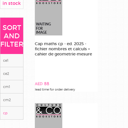
in stock
SORT
AND
FILTER
Cap maths cp - ed. 2025 -
fichier nombres et calculs +
cahier de geometrie-mesure
ce1
ce2
AED 88
cm1
lead time for order delivery
cm2
cp