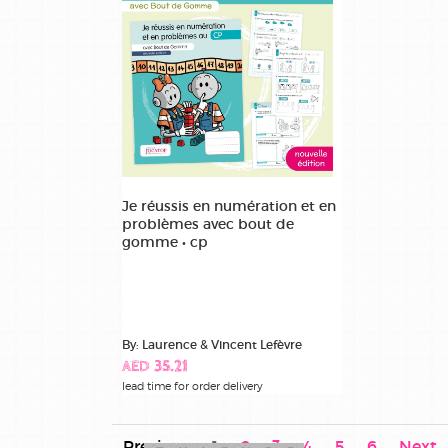
Je réussis en numération et en
problèmes avec bout de
gomme • cp
By: Laurence & Vincent Lefèvre
AED 35.21
lead time for order delivery
Previous
1
2
3
4
5
6
Next