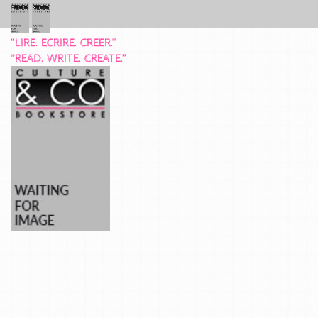
“LIRE. ECRIRE. CREER.”
“READ. WRITE. CREATE.”