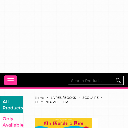
Toggle
navigation
Home
LIVRES / BOOKS
SCOLAIRE
All
ELEMENTAIRE
CP
Products
Only
Available