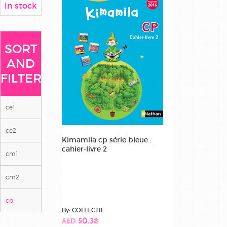
in stock
SORT
AND
FILTER
ce1
ce2
Kimamila cp série bleue :
cahier-livre 2
cm1
cm2
cp
By: COLLECTIF
AED 50.38