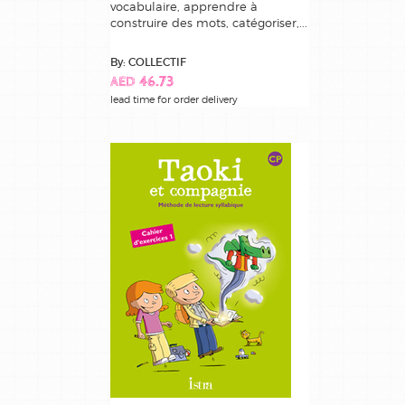
vocabulaire, apprendre à
construire des mots, catégoriser,...
By: COLLECTIF
AED 46.73
lead time for order delivery