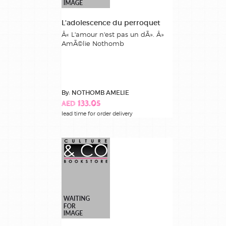
L'adolescence du perroquet
Â« L'amour n'est pas un dÃ». Â»
AmÃ©lie Nothomb
By: NOTHOMB AMELIE
AED 133.05
lead time for order delivery