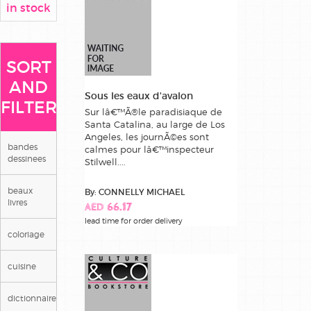
in stock
SORT
AND
Sous les eaux d'avalon
FILTER
Sur lâ€™Ã®le paradisiaque de
Santa Catalina, au large de Los
Angeles, les journÃ©es sont
bandes
calmes pour lâ€™inspecteur
dessinees
Stilwell....
beaux
By: CONNELLY MICHAEL
livres
AED 66.17
lead time for order delivery
coloriage
cuisine
dictionnaires/langues