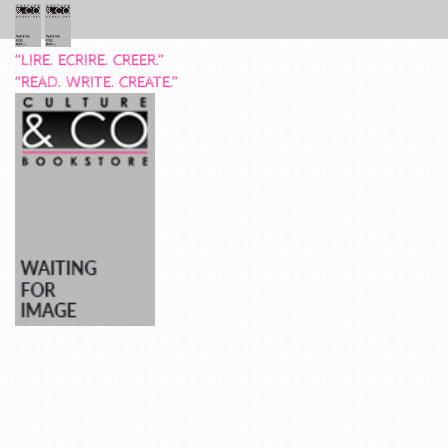
“LIRE. ECRIRE. CREER.”
“READ. WRITE. CREATE.”