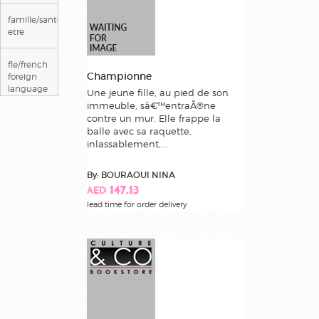
famille/sante/bien
etre
fle/french
Championne
foreign
language
Une jeune fille, au pied de son
immeuble, sâ€™entraÃ®ne
contre un mur. Elle frappe la
guides et
balle avec sa raquette,
recits de
inlassablement,...
voyage
By: BOURAOUI NINA
jeunesse
AED 147.13
lead time for order delivery
litterature
livres jeux
livres
pratiques