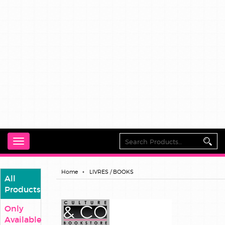
Toggle
navigation
Home
LIVRES / BOOKS
All
Products
Only
Available