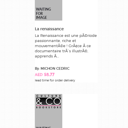
La renaissance
La Renaissance est une pÃ©riode
passionnante, riche et
mouvementÃ©e ! GrÃ¢ce Ã ce
documentaire trÃ¨s illustrÃ©,
apprends Ã...
By: MICHON CEDRIC
AED 58.77
lead time for order delivery