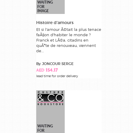
loisirs
creatifs
book
Histoire d'amours
parascolaire
Et si l'amour Ã©tait la plus tenace
faÃ§on d'habiter le monde ?
pedagogie
Franck et LÃ©a, citadins en
quÃªte de renouveau, viennent
de...
privatebooks
By: JONCOUR SERGE
scolaire
AED 154.17
lead time for order delivery
sport