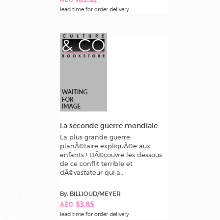
AED 163.52
lead time for order delivery
La seconde guerre mondiale
La plus grande guerre
planÃ©taire expliquÃ©e aux
enfants ! DÃ©couvre les dessous
de ce conflit terrible et
dÃ©vastateur qui a...
By: BILLIOUD/MEYER
AED 53.85
lead time for order delivery