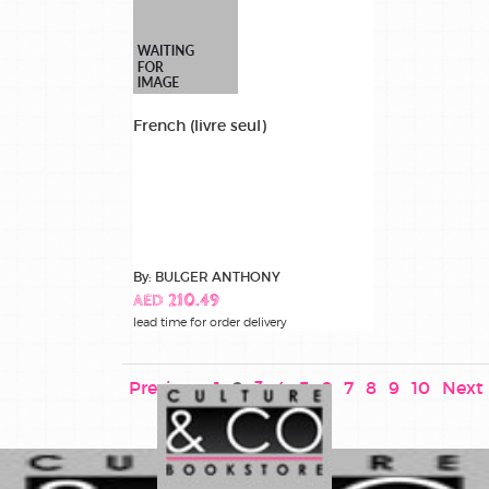
French (livre seul)
By: BULGER ANTHONY
AED 210.49
lead time for order delivery
Previous
1
2
3
4
5
6
7
8
9
10
Next