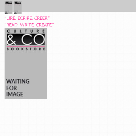
“LIRE. ECRIRE. CREER.”
“READ. WRITE. CREATE.”