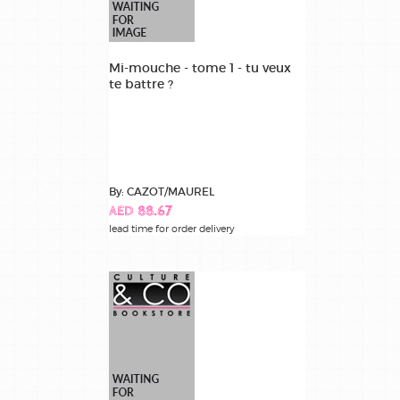
loisirs
creatifs
book
Mi-mouche - tome 1 - tu veux
parascolaire
te battre ?
pedagogie
privatebooks
By: CAZOT/MAUREL
scolaire
AED 88.67
lead time for order delivery
sport