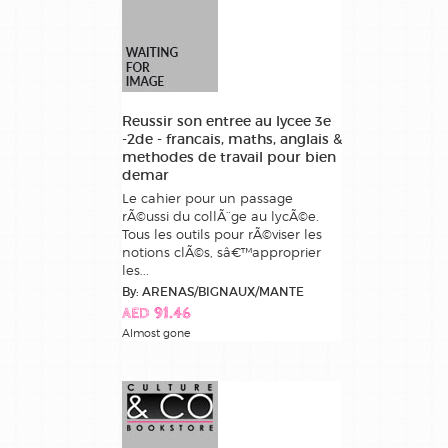
Reussir son entree au lycee 3e
-2de - francais, maths, anglais &
methodes de travail pour bien
demar
Le cahier pour un passage
rÃ©ussi du collÃ¨ge au lycÃ©e.
Tous les outils pour rÃ©viser les
notions clÃ©s, sâ€™approprier
les...
By: ARENAS/BIGNAUX/MANTE
AED 91.46
Almost gone