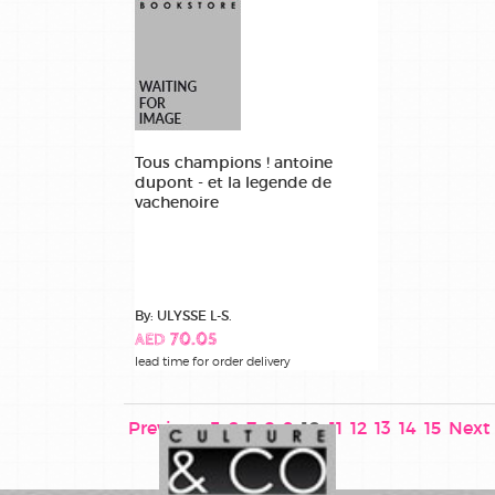
Tous champions ! antoine
dupont - et la legende de
vachenoire
By: ULYSSE L-S.
AED 70.05
lead time for order delivery
Previous
5
6
7
8
9
10
11
12
13
14
15
Next