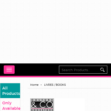
Toggle
navigation
Home
LIVRES / BOOKS
All
Products
Only
Available