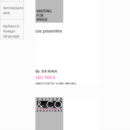
famille/sante/bien
etre
fle/french
Les pissenlits
foreign
language
guides et
recits de
voyage
By: SIX NINA
jeunesse
AED 144.5
lead time for order delivery
litterature
livres jeux
livres
pratiques