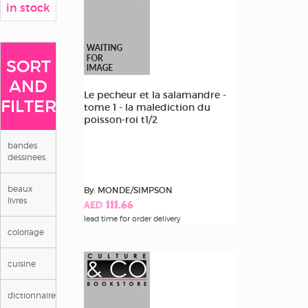
in stock
SORT
AND
Le pecheur et la salamandre -
FILTER
tome 1 - la malediction du
poisson-roi t1/2
bandes
dessinees
beaux
By: MONDE/SIMPSON
livres
AED 111.66
lead time for order delivery
coloriage
cuisine
dictionnaires/langues