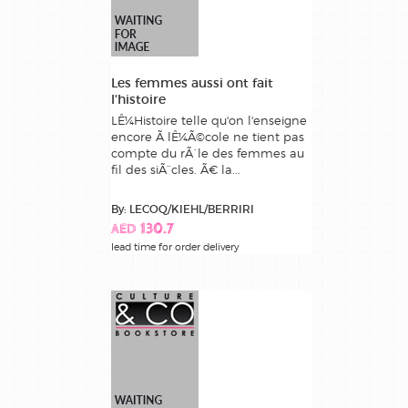
Les femmes aussi ont fait
l'histoire
LÊ¼Histoire telle qu'on l'enseigne
encore Ã lÊ¼Ã©cole ne tient pas
compte du rÃ´le des femmes au
fil des siÃ¨cles. Ã€ la...
By: LECOQ/KIEHL/BERRIRI
AED 130.7
lead time for order delivery