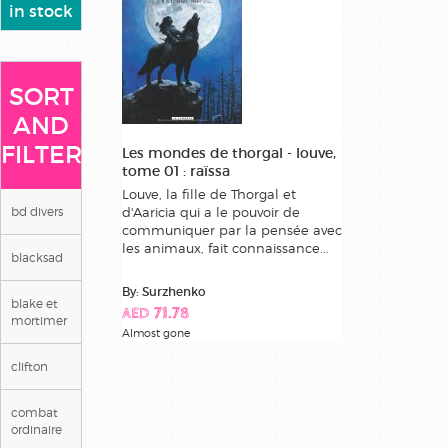
in stock
SORT
AND
FILTER
Les mondes de thorgal - louve,
tome 01 : raïssa
Louve, la fille de Thorgal et
bd divers
d'Aaricia qui a le pouvoir de
communiquer par la pensée avec
les animaux, fait connaissance...
blacksad
By: Surzhenko
blake et
AED 71.78
mortimer
Almost gone
clifton
combat
ordinaire