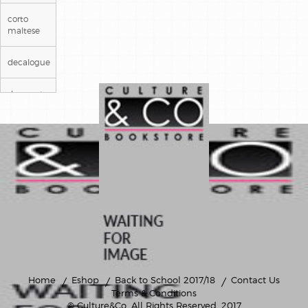
corto
maltese
decalogue
deepwater
prison
detectives
gaston
lagaffe
genie des
alpages
il etait
une fois
en france
Home
Eshop
Back to School 2017/18
Contact Us
Terms & Conditions
© Culture&Co
. All Rights Reserved. 2017