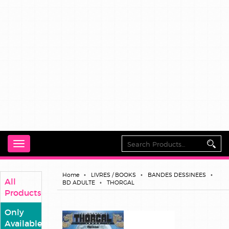
Toggle
navigation
Home
LIVRES / BOOKS
BANDES DESSINEES
All
BD ADULTE
THORGAL
Products
Only
Available