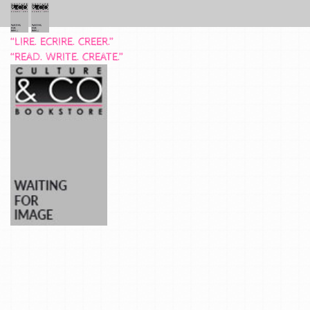
“LIRE. ECRIRE. CREER.”
“READ. WRITE. CREATE.”