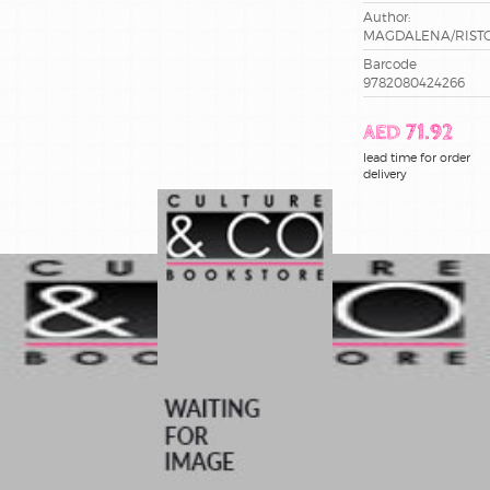
meilleures
Author:
ventes
MAGDALENA/RIST
Barcode
poche
9782080424266
AED 71.92
lead time for order
delivery