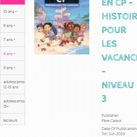
EN CP -
10 ans +
HISTOI
6 ans +
POUR
7 ans +
LES
8 ans +
VACANC
9 ans +
-
adolescents
NIVEAU
12-15 ans
3
adolescents
15+
Publisher:
lecteurs
Père Castor
dyslexiques
Date Of Publication
7th Jun 2023