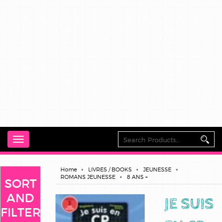
Toggle
navigation
Home
LIVRES / BOOKS
JEUNESSE
ROMANS JEUNESSE
8 ANS +
SORT
AND
JE SUIS
FILTER