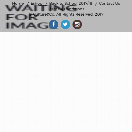
Home
Eshop
Back to School 2017/18
Contact Us
Terms & Conditions
© Culture&Co
. All Rights Reserved. 2017