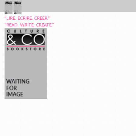
“LIRE. ECRIRE. CREER.”
“READ. WRITE. CREATE.”