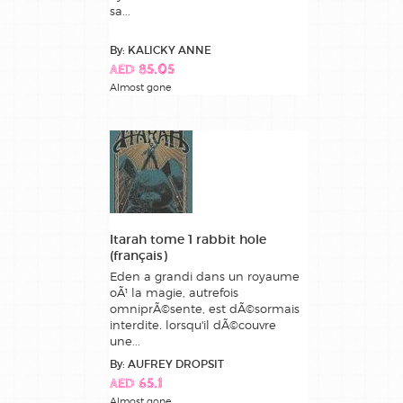
sa...
By: KALICKY ANNE
AED 85.05
Almost gone
Itarah tome 1 rabbit hole
(français)
Eden a grandi dans un royaume
oÃ¹ la magie, autrefois
omniprÃ©sente, est dÃ©sormais
interdite. lorsqu'il dÃ©couvre
une...
By: AUFREY DROPSIT
AED 65.1
Almost gone