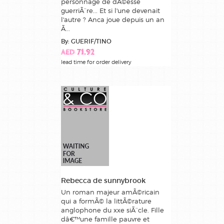
personnage de dÃ©esse
guerriÃ¨re... Et si l'une devenait
l'autre ? Anca joue depuis un an
Ã...
By: GUERIF/TINO
AED 71.92
lead time for order delivery
Rebecca de sunnybrook
Un roman majeur amÃ©ricain
qui a formÃ© la littÃ©rature
anglophone du xxe siÃ¨cle. Fille
dâ€™une famille pauvre et