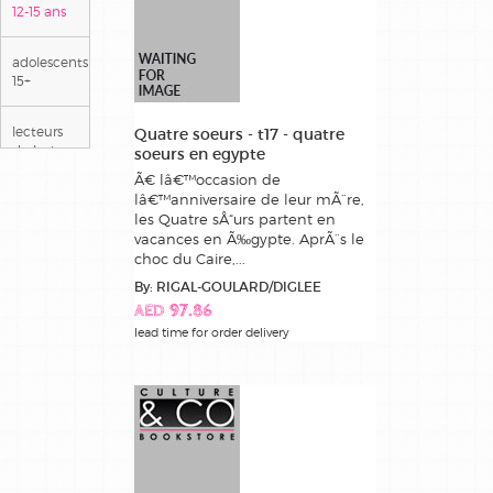
12-15 ans
adolescents
15+
lecteurs
Quatre soeurs - t17 - quatre
dyslexiques
soeurs en egypte
Ã€ lâ€™occasion de
lâ€™anniversaire de leur mÃ¨re,
meilleures
les Quatre sÅ“urs partent en
ventes
vacances en Ã‰gypte. AprÃ¨s le
choc du Caire,...
poche
By: RIGAL-GOULARD/DIGLEE
AED 97.86
lead time for order delivery