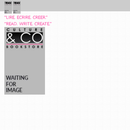
“LIRE. ECRIRE. CREER.”
“READ. WRITE. CREATE.”