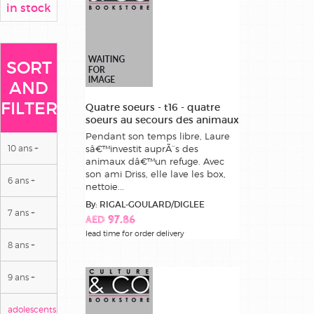
in stock
SORT
AND
FILTER
Quatre soeurs - t16 - quatre
soeurs au secours des animaux
Pendant son temps libre, Laure
10 ans +
sâ€™investit auprÃ¨s des
animaux dâ€™un refuge. Avec
son ami Driss, elle lave les box,
6 ans +
nettoie...
By: RIGAL-GOULARD/DIGLEE
7 ans +
AED 97.86
lead time for order delivery
8 ans +
9 ans +
adolescents