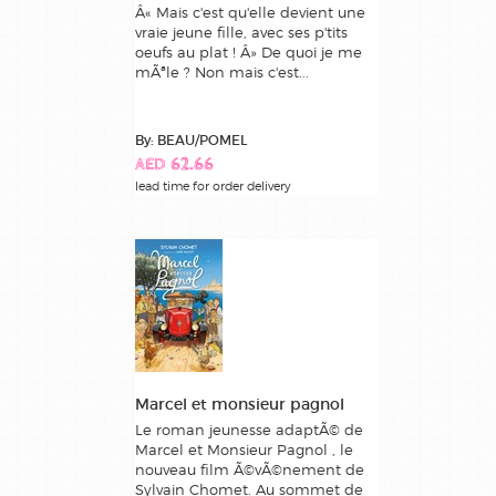
Â« Mais c'est qu'elle devient une
vraie jeune fille, avec ses p'tits
oeufs au plat ! Â» De quoi je me
mÃªle ? Non mais c'est...
By: BEAU/POMEL
AED 62.66
lead time for order delivery
Marcel et monsieur pagnol
Le roman jeunesse adaptÃ© de
Marcel et Monsieur Pagnol , le
nouveau film Ã©vÃ©nement de
Sylvain Chomet. Au sommet de