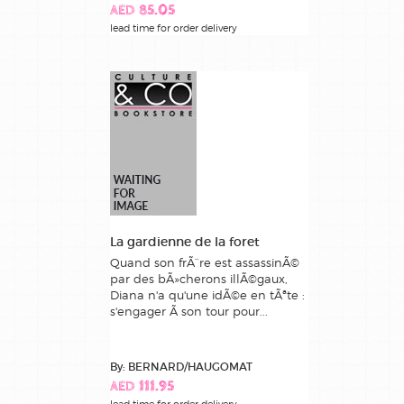
AED 85.05
lead time for order delivery
La gardienne de la foret
Quand son frÃ¨re est assassinÃ©
par des bÃ»cherons illÃ©gaux,
Diana n'a qu'une idÃ©e en tÃªte :
s'engager Ã son tour pour...
By: BERNARD/HAUGOMAT
AED 111.95
lead time for order delivery