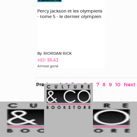
Percy jackson et les olympiens
- tome 5 - le dernier olympien
By: RIORDAN RICK
AED 55.62
Almost gone
Previous
1
2
3
4
5
6
7
8
9
10
Next