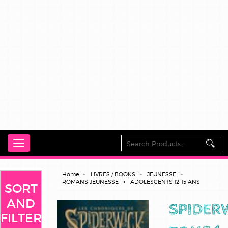
Toggle
navigation
Home
LIVRES / BOOKS
JEUNESSE
ROMANS JEUNESSE
ADOLESCENTS 12-15 ANS
SORT
AND
SPIDER
FILTER