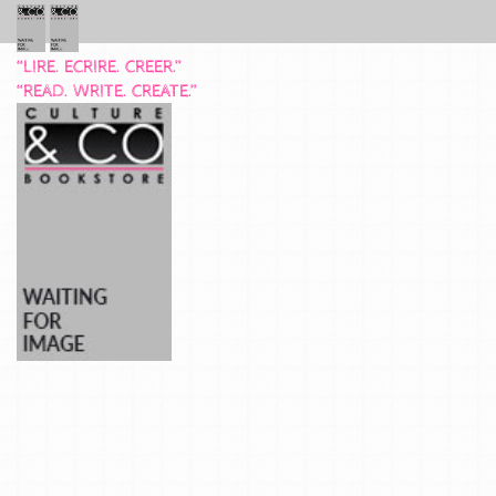
“LIRE. ECRIRE. CREER.”
“READ. WRITE. CREATE.”