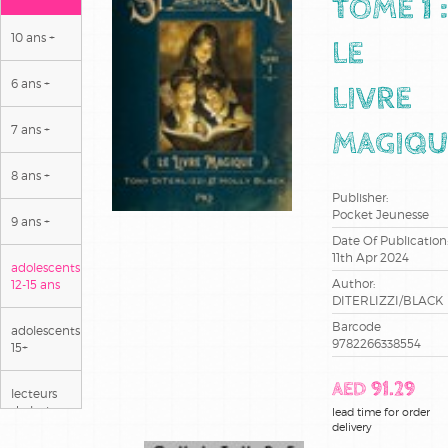
TOME 1 :
10 ans +
LE
6 ans +
LIVRE
7 ans +
MAGIQU
8 ans +
Publisher:
Pocket Jeunesse
9 ans +
Date Of Publication
11th Apr 2024
adolescents
Author:
12-15 ans
DITERLIZZI/BLACK
Barcode
adolescents
9782266338554
15+
AED 91.29
lecteurs
dyslexiques
lead time for order
delivery