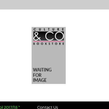
l 2017/18 *
Contact Us