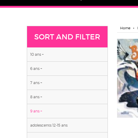
Home
SORT AND FILTER
10 ans +
6 ans +
7 ans +
8 ans +
9 ans +
adolescents 12-15 ans