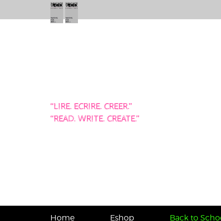
“LIRE. ECRIRE. CREER.”
“READ. WRITE. CREATE.”
Home
Eshop
Back to Schoo