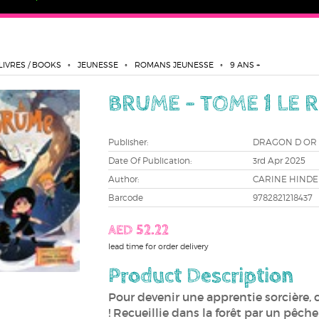
LIVRES / BOOKS
JEUNESSE
ROMANS JEUNESSE
9 ANS +
BRUME - TOME 1 LE 
Publisher:
DRAGON D OR
Date Of Publication:
3rd Apr 2025
Author:
CARINE HINDE
Barcode
9782821218437
AED 52.22
lead time for order delivery
Product Description
Pour devenir une apprentie sorcière, c
! Recueillie dans la forêt par un pêche