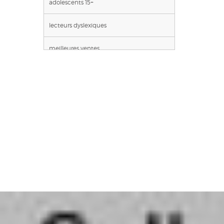
adolescents 15+
lecteurs dyslexiques
meilleures ventes
poche