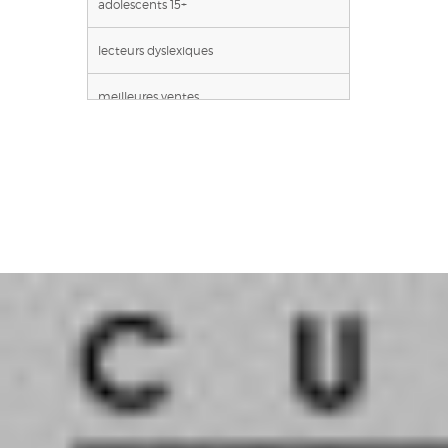
adolescents 15+
lecteurs dyslexiques
meilleures ventes
poche