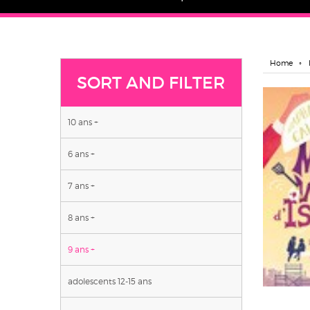
Home
SORT AND FILTER
10 ans +
6 ans +
7 ans +
8 ans +
9 ans +
adolescents 12-15 ans