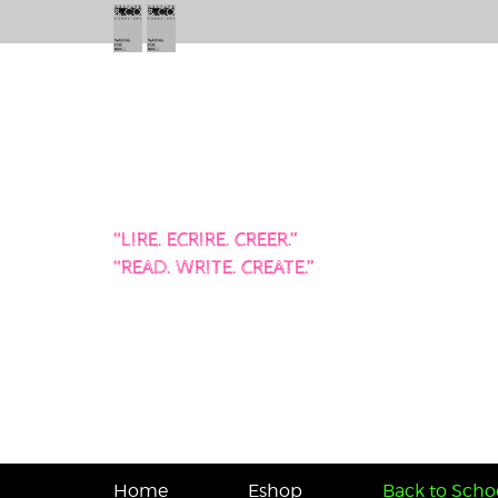
“LIRE. ECRIRE. CREER.”
“READ. WRITE. CREATE.”
Home
Eshop
Back to Schoo