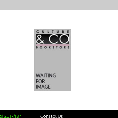
l 2017/18 *
Contact Us