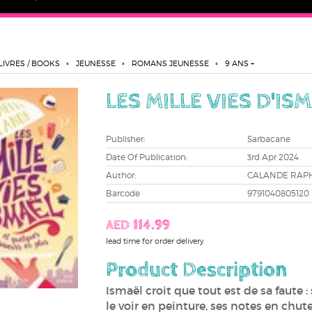
LIVRES / BOOKS
JEUNESSE
ROMANS JEUNESSE
9 ANS +
LES MILLE VIES D'IS
Publisher:
Sarbacane
Date Of Publication:
3rd Apr 2024
Author:
CALANDE RAP
Barcode
9791040805120
AED 114.99
lead time for order delivery
Product Description
Ismaël croit que tout est de sa faute 
le voir en peinture, ses notes en chu