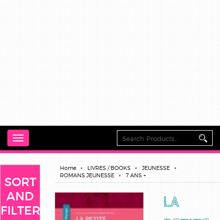
Toggle
navigation
Home
LIVRES / BOOKS
JEUNESSE
ROMANS JEUNESSE
7 ANS +
SORT
AND
LA
FILTER