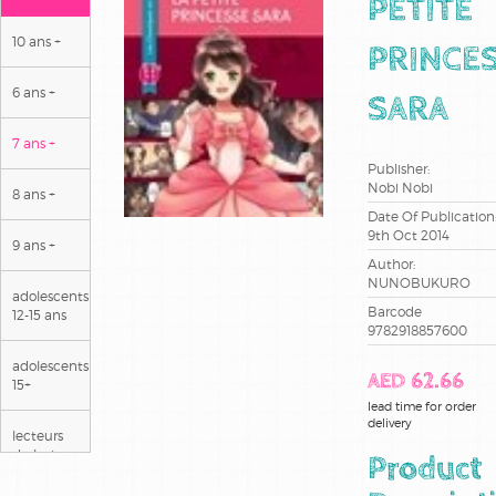
PETITE
10 ans +
PRINCE
6 ans +
SARA
7 ans +
Publisher:
Nobi Nobi
8 ans +
Date Of Publication
9th Oct 2014
9 ans +
Author:
NUNOBUKURO
adolescents
Barcode
12-15 ans
9782918857600
adolescents
AED 62.66
15+
lead time for order
delivery
lecteurs
dyslexiques
Product