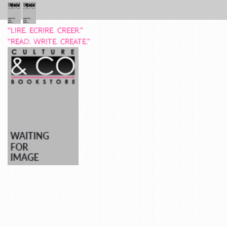
“LIRE. ECRIRE. CREER.”
“READ. WRITE. CREATE.”