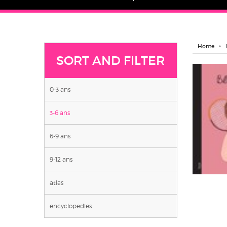
Home
SORT AND FILTER
0-3 ans
3-6 ans
6-9 ans
9-12 ans
atlas
encyclopedies