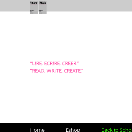
“LIRE. ECRIRE. CREER.”
“READ. WRITE. CREATE.”
Home
Eshop
Back to Schoo