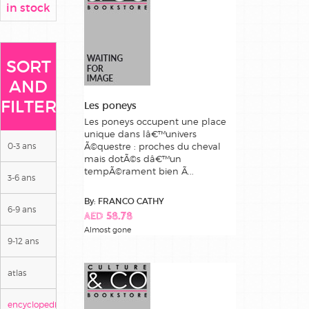
in stock
SORT
AND
FILTER
Les poneys
Les poneys occupent une place
unique dans lâ€™univers
0-3 ans
Ã©questre : proches du cheval
mais dotÃ©s dâ€™un
tempÃ©rament bien Ã...
3-6 ans
By: FRANCO CATHY
6-9 ans
AED 58.78
Almost gone
9-12 ans
atlas
encyclopedies