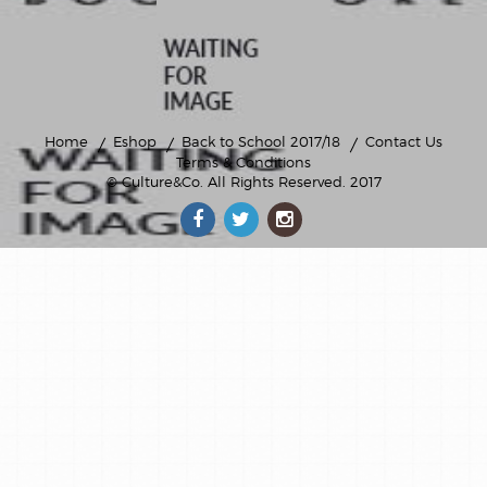
Home
Eshop
Back to School 2017/18
Contact Us
Terms & Conditions
© Culture&Co
. All Rights Reserved. 2017