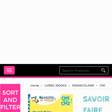
Toggle
navigation
Home
LIVRES / BOOKS
PARASCOLAIRE
CM1
SORT
SAVOIR
AND
FILTER
FAIRE