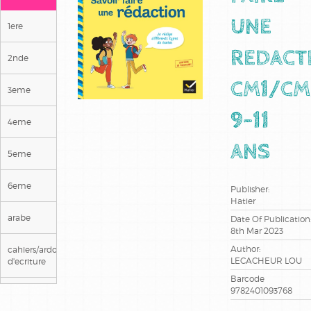
UNE
1ere
REDACT
2nde
CM1/CM
3eme
9-11
4eme
ANS
5eme
6eme
Publisher:
Hatier
arabe
Date Of Publication
8th Mar 2023
Author:
cahiers/ardoises
LECACHEUR LOU
d'ecriture
Barcode
9782401093768
ce1