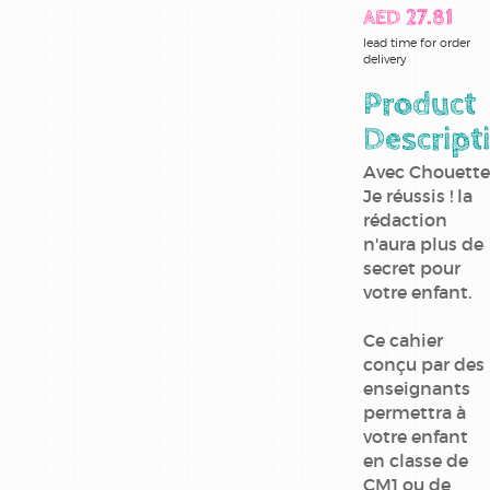
AED 27.81
ce2
lead time for order
delivery
cm1
Product
cm2
Descript
Avec Chouette
cp
Je réussis ! la
rédaction
maternelle
n'aura plus de
secret pour
methode
votre enfant.
de lecture
Ce cahier
sciences
conçu par des
enseignants
terminale
permettra à
votre enfant
en classe de
CM1 ou de