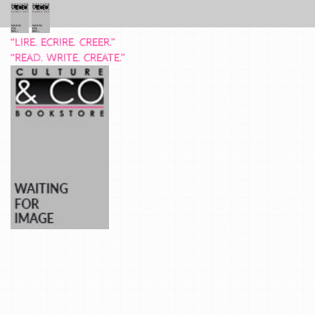
“LIRE. ECRIRE. CREER.”
“READ. WRITE. CREATE.”