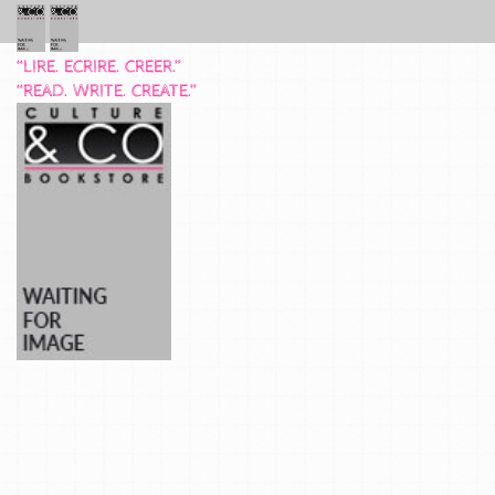
“LIRE. ECRIRE. CREER.”
“READ. WRITE. CREATE.”