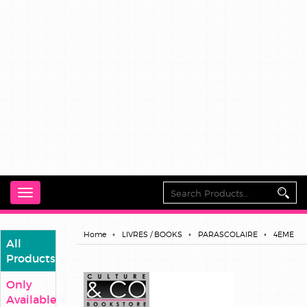
Toggle
navigation
Home
LIVRES / BOOKS
PARASCOLAIRE
4EME
All
Products
Only
Available