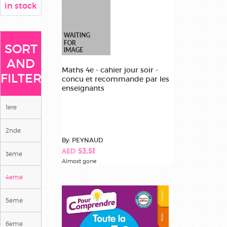
in stock
SORT
AND
Maths 4e - cahier jour soir -
FILTER
concu et recommande par les
enseignants
1ere
2nde
By: PEYNAUD
AED 53.51
3eme
Almost gone
4eme
5eme
6eme