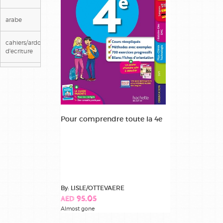
arabe
cahiers/ardoises
d'ecriture
ce1
ce2
Pour comprendre toute la 4e
cm1
cm2
cp
By: LISLE/OTTEVAERE
maternelle
AED 95.05
Almost gone
methode
de lecture