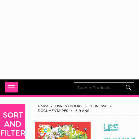
Toggle
navigation
Home
LIVRES / BOOKS
JEUNESSE
DOCUMENTAIRES
6-9 ANS
SORT
AND
LES
FILTER