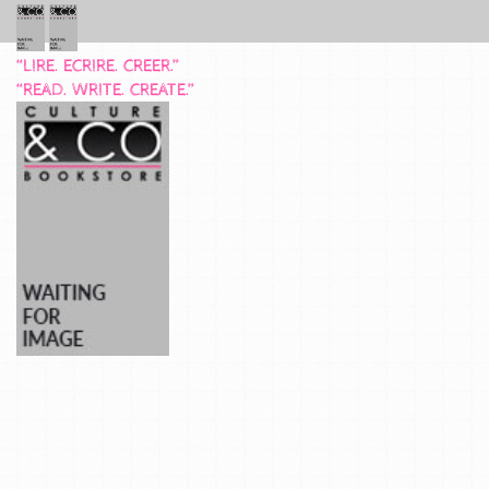
“LIRE. ECRIRE. CREER.”
“READ. WRITE. CREATE.”