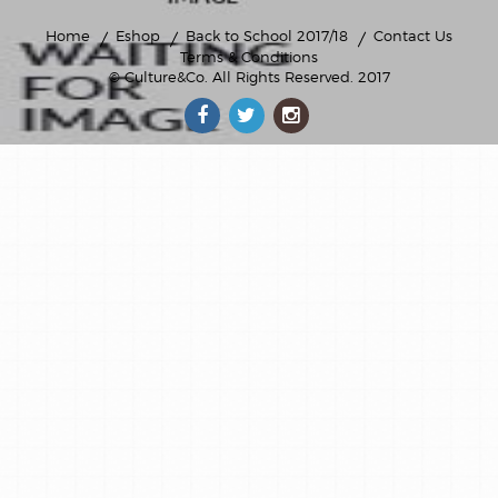
Home
Eshop
Back to School 2017/18
Contact Us
Terms & Conditions
© Culture&Co
. All Rights Reserved. 2017