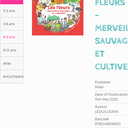
FLEURS
0-3 ans
-
3-6 ans
MERVEI
6-9 ans
SAUVAG
9-12 ans
ET
atlas
CULTIV
encyclopedies
Publisher:
Milan
Date Of Publication
15th Mar 2023
Author:
LEDU/LUGRIN
Barcode
9782408038120