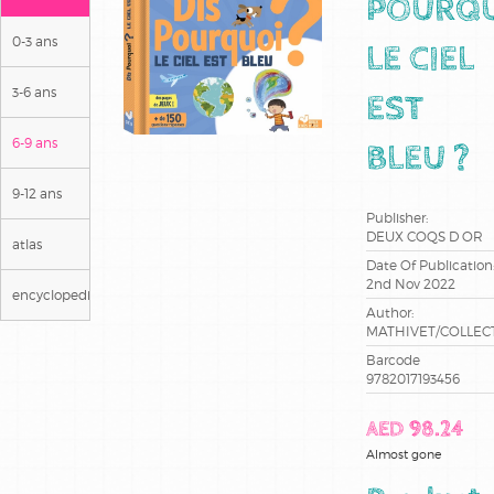
POURQ
0-3 ans
LE CIEL
3-6 ans
EST
6-9 ans
BLEU ?
9-12 ans
Publisher:
DEUX COQS D OR
atlas
Date Of Publication
2nd Nov 2022
encyclopedies
Author:
MATHIVET/COLLEC
Barcode
9782017193456
AED 98.24
Almost gone