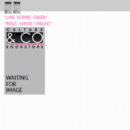
“LIRE. ECRIRE. CREER.”
“READ. WRITE. CREATE.”