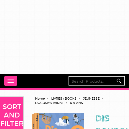
Toggle
navigation
Home
LIVRES / BOOKS
JEUNESSE
DOCUMENTAIRES
6-9 ANS
SORT
AND
DIS
FILTER