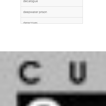
decalogue
deepwater prison
detectives
gaston lagaffe
genie des alpages
il etait une fois en france
jonathan
l'epervier
la quete de l'oiseau du temps
largo winch