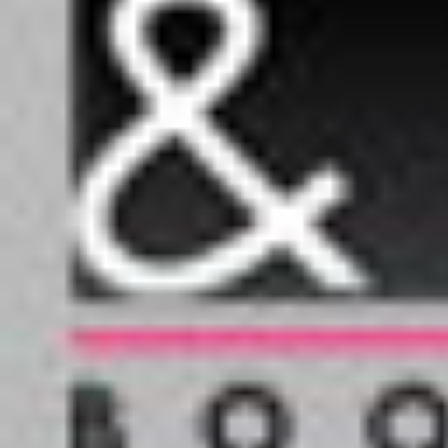
les beaux etes
les pompiers
les psy
long john silver
matteo
mermaid project
michel vaillant
millenium
one shot
pierre tombal