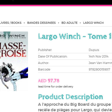
LIVRES / BOOKS
BANDES DESSINEES
BD ADULTE
LARGO WINCH
Largo Winch - Tome 1
Publisher:
Dupuis
Date Of Publication:
14th Nov 2014
Author:
Jean Van Ham
Barcode
9782800159317
AED 97.78
lead time for order delivery
Product Description
A l'approche du Big Board du groupe W
recèle de pièges pour Largo, qui devien