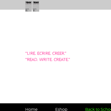
“LIRE. ECRIRE. CREER.”
“READ. WRITE. CREATE.”
Home
Eshop
Back to Schoo