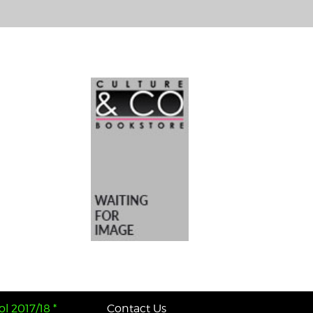
l 2017/18 *
Contact Us