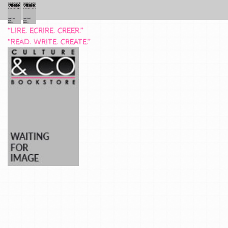
“LIRE. ECRIRE. CREER.”
“READ. WRITE. CREATE.”