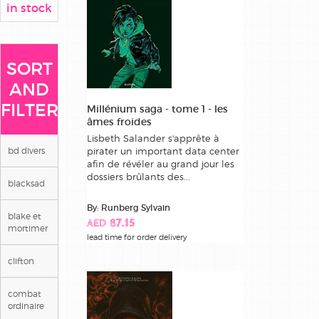
in stock
SORT
AND
FILTER
Millénium saga - tome 1 - les
âmes froides
Lisbeth Salander s'apprête à
bd divers
pirater un important data center
afin de révéler au grand jour les
dossiers brûlants des...
blacksad
By: Runberg Sylvain
blake et
AED 87.15
mortimer
lead time for order delivery
clifton
combat
ordinaire