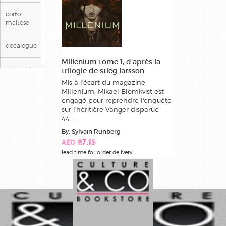
corto
maltese
decalogue
Millenium tome 1, d'après la
deepwater
trilogie de stieg larsson
prison
Mis à l'écart du magazine
Millenium, Mikael Blomkvist est
engagé pour reprendre l'enquête
detectives
sur l'héritière Vanger disparue
44...
gaston
By: Sylvain Runberg
lagaffe
AED 87.15
lead time for order delivery
genie des
alpages
il etait
une fois
en france