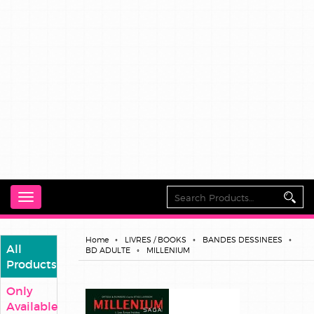
Toggle
navigation
Home
LIVRES / BOOKS
BANDES DESSINEES
All
BD ADULTE
MILLENIUM
Products
Only
Available