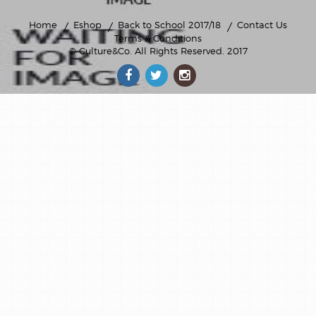
Home
Eshop
Back to School 2017/18
Contact Us
Terms & Conditions
© Culture&Co
. All Rights Reserved. 2017