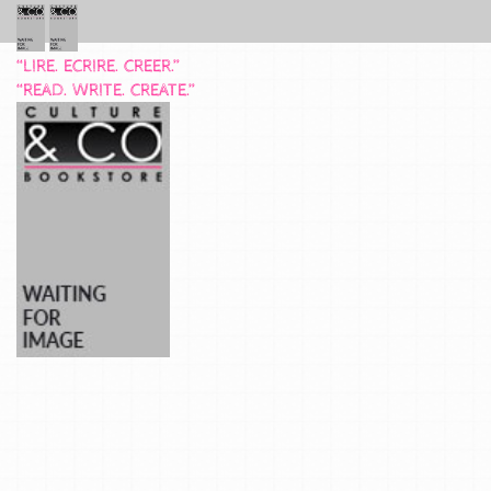
“LIRE. ECRIRE. CREER.”
“READ. WRITE. CREATE.”