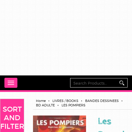
Toggle
navigation
Home
LIVRES / BOOKS
BANDES DESSINEES
BD ADULTE
LES POMPIERS
SORT
AND
Les
FILTER