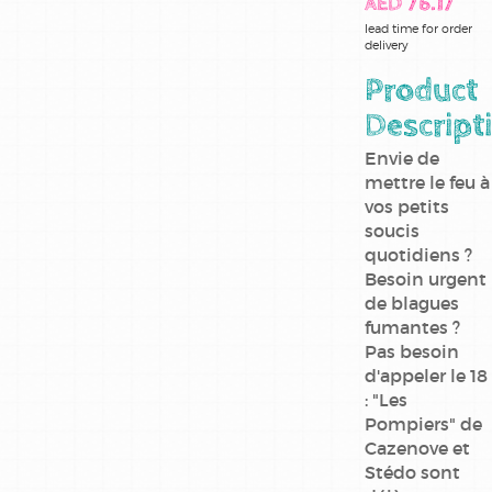
AED 76.17
detectives
lead time for order
delivery
gaston
Product
lagaffe
Descript
genie des
Envie de
alpages
mettre le feu à
vos petits
il etait
soucis
une fois
quotidiens ?
en france
Besoin urgent
de blagues
jonathan
fumantes ?
Pas besoin
l'epervier
d'appeler le 18
: "Les
la quete
Pompiers" de
de l'oiseau
du temps
Cazenove et
Stédo sont