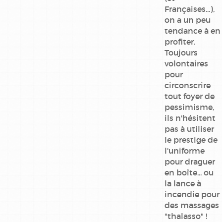
Françaises...),
millenium
on a un peu
tendance à en
one shot
profiter.
Toujours
pierre
volontaires
tombal
pour
circonscrire
ric hochet
tout foyer de
pessimisme,
sept
ils n'hésitent
pas à utiliser
silex and
le prestige de
the city
l'uniforme
pour draguer
thorgal
en boîte... ou
la lance à
xiii
incendie pour
des massages
yoko
"thalasso" !
tsuno