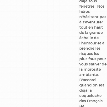
largo
déjà sous
winch
fenêtres ! Nos
héros
les beaux
n'hésitent pas
etes
à s'aventurer
tout en haut
les
de la grande
pompiers
échelle de
l'humour et à
les psy
prendre les
risques les
long john
plus fous pour
silver
vous sauver de
la morosité
matteo
ambiante.
D'accord,
mermaid
quand on est
project
déjà la
coqueluche
michel
des Français
vaillant
(et