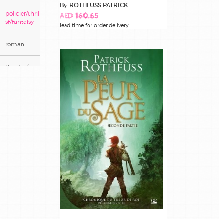
By: ROTHFUSS PATRICK
policier/thriller/
AED 160.65
sf/fantaisy
lead time for order delivery
roman
theatre/poesie