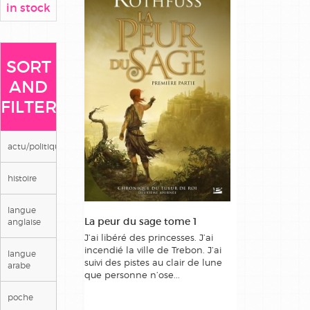
in stock
SORT
AND
FILTER
actu/politique/societe
histoire
langue
La peur du sage tome 1
anglaise
J’ai libéré des princesses. J’ai
incendié la ville de Trebon. J’ai
langue
suivi des pistes au clair de lune
arabe
que personne n’ose...
poche