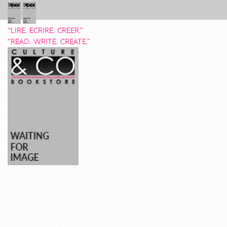
“LIRE. ECRIRE. CREER.”
“READ. WRITE. CREATE.”