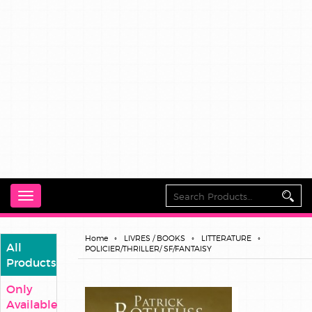
Toggle
navigation
Home
LIVRES / BOOKS
LITTERATURE
All
POLICIER/THRILLER/ SF/FANTAISY
Products
Only
Available