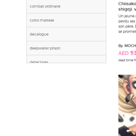
Chiisako
combat ordinaire
shigeji.
Un jeune c
corto maltese
perdu ses 
son père,
se promet 
decalogue
By: MOC
deepwater prison
AED 9
lead time f
detectives
gaston lagaffe
genie des alpages
il etait une fois en france
jonathan
l'epervier