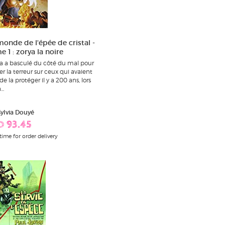
monde de l'épée de cristal -
 1 : zorya la noire
a a basculé du côté du mal pour
r la terreur sur ceux qui avaient
de la protéger il y a 200 ans, lors
..
Sylvia Douyé
D 93.45
time for order delivery