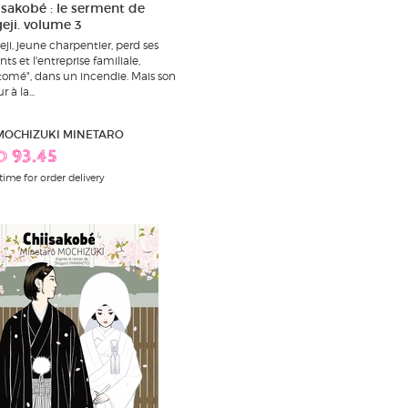
isakobé : le serment de
geji. volume 3
eji, jeune charpentier, perd ses
ts et l'entreprise familiale,
tomé", dans un incendie. Mais son
r à la...
 MOCHIZUKI MINETARO
D 93.45
time for order delivery