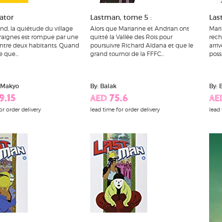
ator
Lastman, tome 5 :
Las
nd, la quiétude du village
Alors que Marianne et Andrian ont
Mari
aignes est rompue par une
quitté la Vallée des Rois pour
rech
entre deux habitants. Quand
poursuivre Richard Aldana et que le
arriv
 que...
grand tournoi de la FFFC...
possi
e Makyo
By: Balak
By: 
9.15
AED 75.6
AE
or order delivery
lead time for order delivery
lead 