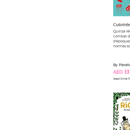
one shot
Culottée
pierre tombal
Quinze ré
combat de
ric hochet
d'époques 
normes soc
sept
By: Pénél
silex and the city
AED 13
lead time f
thorgal
xiii
yoko tsuno