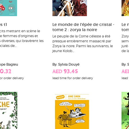
s t1
Le monde de l'épée de cristal -
Le 
tome 2 : zorya la noire
tome
cits mettant en scène le
 femmes d'origines et
Le peuple de la Corne céleste a été
Zory
diverses, qui bravèrent les
presque entièrement massacré par
seme
iales de...
Zorya la noire. Parmi les survivants, le
juré 
jeune Kolob...
de la.
ope Bagieu
By: Sylvia Douyé
By: 
0.32
AED 93.45
AE
or order delivery
lead time for order delivery
lead 