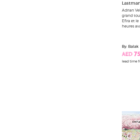
Lastman,
Adrian Vel
grand tour
Efira et le
heures ava
By: Balak
AED 75
lead time f