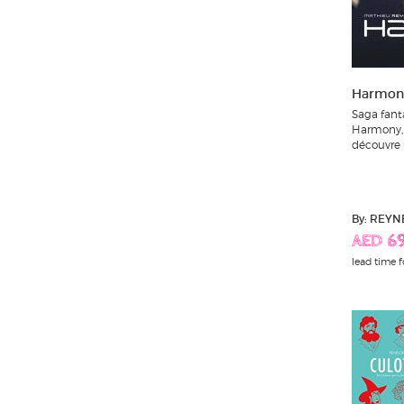
la quete de l'oiseau du temps
largo winch
Harmony
les beaux etes
Saga fant
Harmony, 
découvre 
les pompiers
les psy
By: REYN
long john silver
AED 69
lead time f
matteo
mermaid project
michel vaillant
millenium