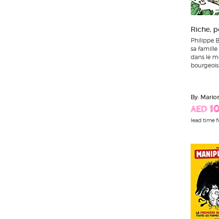
Riche, p
Philippe B
sa famille
dans le m
bourgeoisi
By: Mario
AED 10
lead time f