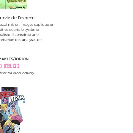
survie de l'espece
essai mis en images explique en
itres courts le système
taliste. Il constitue une
arisation des analyses de...
 MAKLES/JORION
D 121.02
time for order delivery