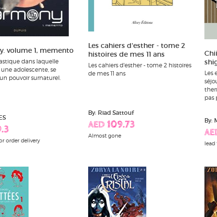
Les cahiers d'esther - tome 2
. volume 1, memento
Chi
histoires de mes 11 ans
astique dans laquelle
shi
Les cahiers d'esther - tome 2 histoires
une adolescente, se
Les 
de mes 11 ans
un pouvoir surnaturel.
séjo
ther
pas p
By: Riad Sattouf
ES
By:
AED 109.73
.3
AE
Almost gone
or order delivery
lead 