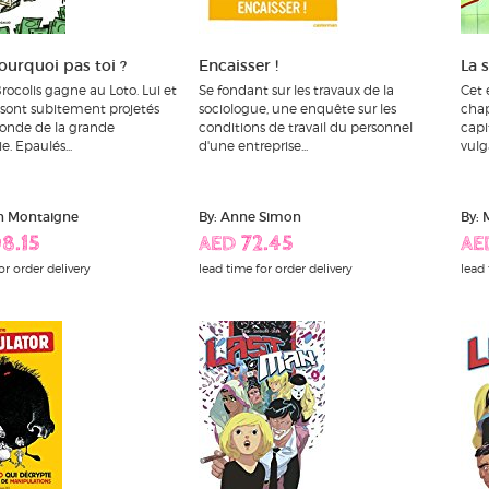
ourquoi pas toi ?
Encaisser !
La 
rocolis gagne au Loto. Lui et
Se fondant sur les travaux de la
Cet 
 sont subitement projetés
sociologue, une enquête sur les
chap
onde de la grande
conditions de travail du personnel
capi
e. Epaulés...
d'une entreprise...
vulg
n Montaigne
By: Anne Simon
By:
8.15
AED 72.45
AE
or order delivery
lead time for order delivery
lead 