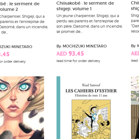
Chi
Chiisakobé : le serment de
bé : le serment de
shi
shigeji. volume 1
 volume 2
Shig
Un jeune charpentier, Shigeji, qui a
harpentier, Shigeji, qui a
paren
perdu ses parents et l'entreprise de
parents et l'entreprise de
"Dai
son père, Daitomé, dans un incendie,
 Daitomé, dans un incendie,
retou
se promet de...
de...
By:
By: MOCHIZUKI MINETARO
HIZUKI MINETARO
AE
AED 93.45
3.45
lead 
lead time for order delivery
or order delivery