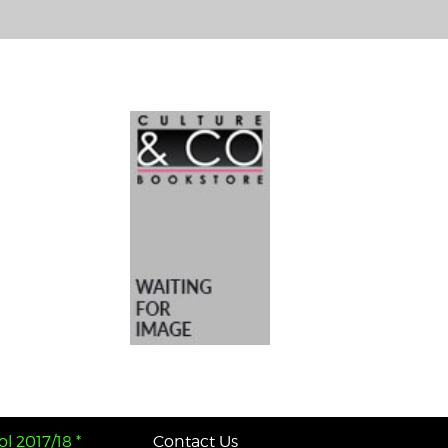
l 2017/18 *
Contact Us