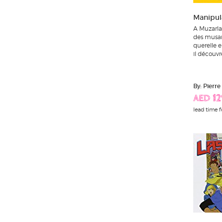
Manipul
A Muzarla
des musar
querelle 
il découvre
By: Pierr
AED 12
lead time f