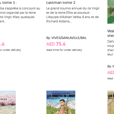
 tome 3 :
Lastman tome 2
ba s'apprête à concourir au
Le grand tournoi annuel du roi Virgil
noi organisé par la reine
et de la reine Efira se poursuit.
 roi Virgil. Mais, quelques
L'équipe d'Adrian Velba, 8 ans, et de
nt...
Richard Aldana,...
Wal
sh
By: VIVES/SANLAVILLE/BAL
Dahm
.6
AED 75.6
touj
or order delivery
lead time for order delivery
d'ac
leur
By:
AE
lead 