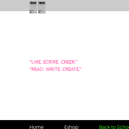
“LIRE. ECRIRE. CREER.”
“READ. WRITE. CREATE.”
Home
Eshop
Back to Schoo