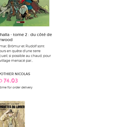
halla - tome 2 : du côté de
erwood
ar, Brömur et Rudolf sont
ours en quête d'une terre
cueil, si possible au chaud, pour
 village menacé par...
 POTHIER NICOLAS
D 74.03
time for order delivery