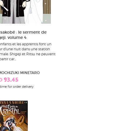
isakobé : le serment de
geji. volume 4
enfants et les apprentis font un
ur d'une nuit dans une station
male. Shigeji et Ritsu ne peuvent
artir car...
 MOCHIZUKI MINETARO
D 93.45
time for order delivery