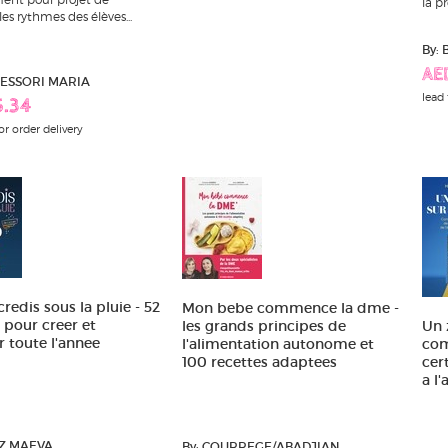
la pr
les rythmes des élèves...
By:
AE
TESSORI MARIA
lead 
5.34
or order delivery
redis sous la pluie - 52
Mon bebe commence la dme -
s pour creer et
les grands principes de
Un 
 toute l'annee
l'alimentation autonome et
com
100 recettes adaptees
cer
a l
AZ MAEVA
By: COURREGE/ABADJIAN