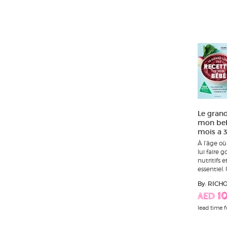
Le grand
mon beb
mois a 3
À l’âge où
lui faire 
nutritifs 
essentiel. 
By: RICH
AED 1
lead time f