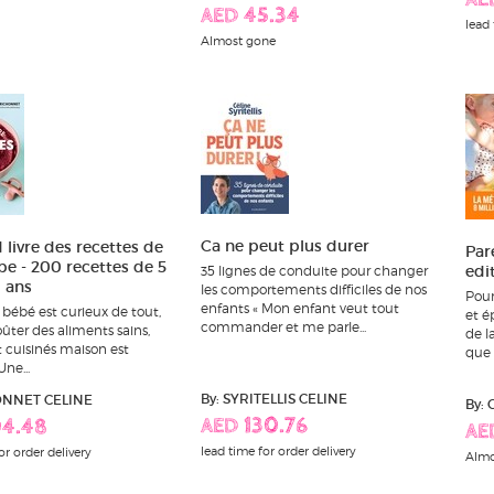
AE
AED 45.34
lead 
Almost gone
Ca ne peut plus durer
 livre des recettes de
Par
e - 200 recettes de 5
edi
35 lignes de conduite pour changer
 ans
les comportements difficiles de nos
Pour
enfants « Mon enfant veut tout
 bébé est curieux de tout,
et é
commander et me parle...
goûter des aliments sains,
de l
et cuisinés maison est
que d
Une...
By: SYRITELLIS CELINE
ONNET CELINE
By:
AED 130.76
04.48
AE
lead time for order delivery
or order delivery
Almo