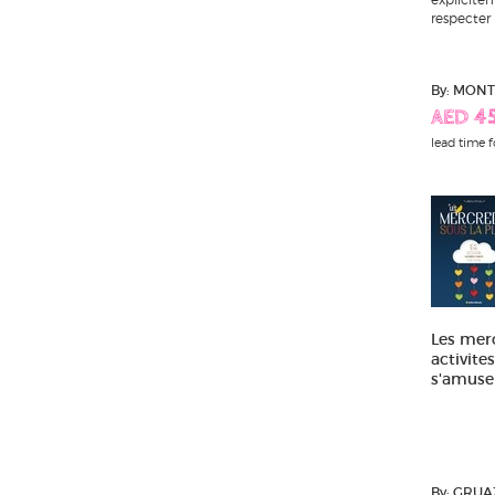
respecter 
By: MON
AED 4
lead time f
Les merc
activite
s'amuser
By: GRU