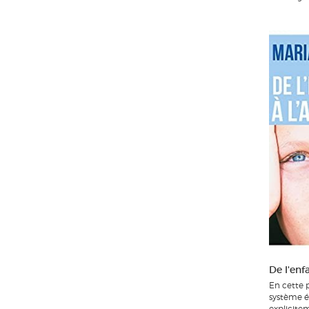
De l'enf
En cette 
système é
explicite