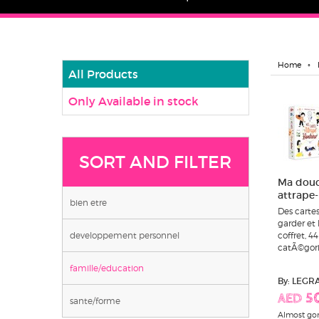
Home
All Products
Only Available in stock
SORT AND FILTER
Ma douce
attrape
bien etre
Des cartes
garder et 
developpement personnel
coffret, 4
catÃ©gorie
famille/education
By: LEG
AED 5
sante/forme
Almost go