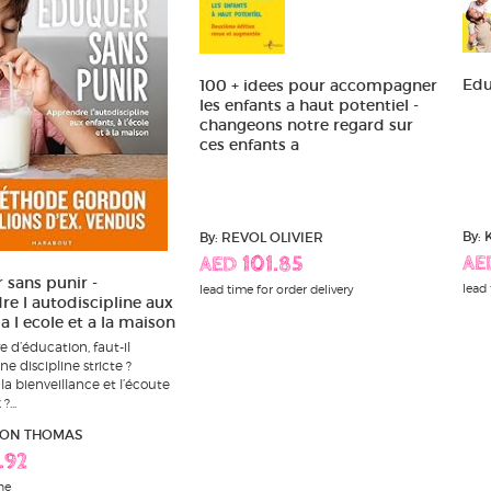
Edu
100 + idees pour accompagner
les enfants a haut potentiel -
changeons notre regard sur
ces enfants a
By:
By: REVOL OLIVIER
AE
AED 101.85
 sans punir -
lead 
lead time for order delivery
e l autodiscipline aux
 a l ecole et a la maison
 d’éducation, faut-il
e discipline stricte ?
r la bienveillance et l’écoute
?...
DON THOMAS
.92
ne