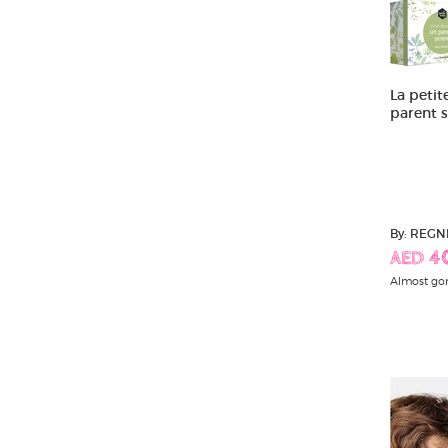
La petit
parent s
By: REGN
AED 4
Almost go