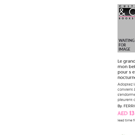
Le gran
mon bebe
pour s e
nocturne
Adoptez l
convient à
s’endorme
pleurent c
By: FERR
AED 13
lead time f