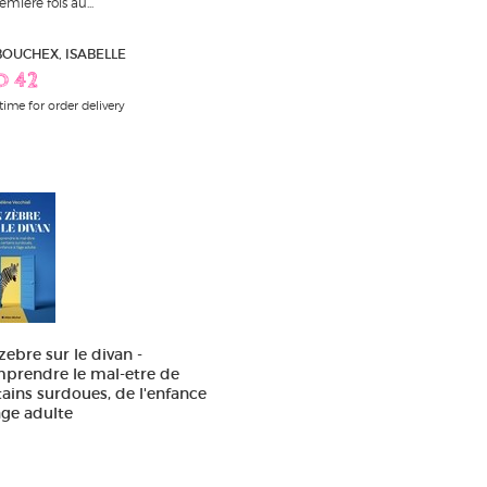
emière fois au...
 BOUCHEX, ISABELLE
D 42
time for order delivery
zebre sur le divan -
prendre le mal-etre de
tains surdoues, de l'enfance
'age adulte