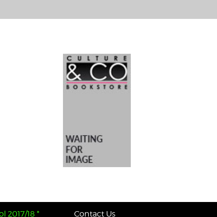
l 2017/18 *
Contact Us