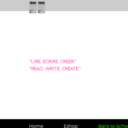
“LIRE. ECRIRE. CREER.”
“READ. WRITE. CREATE.”
Home
Eshop
Back to Schoo