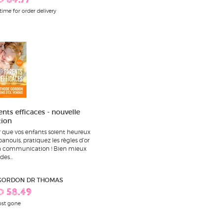
D 84.77
time for order delivery
ents efficaces - nouvelle
tion
 que vos enfants soient heureux
panouis, pratiquez les règles d’or
a communication ! Bien mieux
es...
 GORDON DR THOMAS
D 58.49
st gone