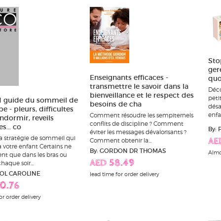
Sto
gere
Enseignants efficaces -
quo
transmettre le savoir dans la
Déco
bienveillance et le respect des
peti
d guide du sommeil de
besoins de cha
désa
 - pleurs, difficultes
enfa
Comment résoudre les sempiternels
ndormir, reveils
conflits de discipline ? Comment
s... co
By:
éviter les messages dévalorisants ?
a stratégie de sommeil qui
Comment obtenir la...
AE
 votre enfant Certains ne
By: GORDON DR THOMAS
Almo
nt que dans les bras ou
AED 58.49
haque soir...
IOL CAROLINE
lead time for order delivery
0.76
or order delivery