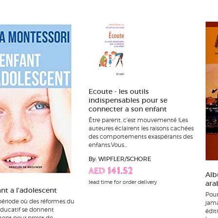
Ecoute - les outils
indispensables pour se
connecter a son enfant
Être parent, c’est mouvementé !Les
auteures éclairent les raisons cachées
des comportements exaspérants des
enfants.Vous...
By: WIPFLER/SCHORE
AED 141.52
Alb
lead time for order delivery
ara
ant a l'adolescent
Pour
période où des réformes du
jama
ducatif se donnent
édit
ment pour projet de