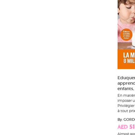
Eduquer
apprendr
enfants,
En matière
imposer un
Privilégie
à tout prix 
By: GOR
AED 51
Almost go