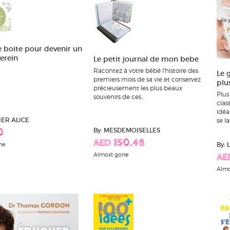
e boite pour devenir un
erein
Le petit journal de mon bebe
Racontez à votre bébé l'histoire des
Le 
premiers mois de sa vie et conservez
plu
précieusement les plus beaux
Plus
souvenirs de ces...
clas
idéa
IER ALICE
se la
By: MESDEMOISELLES
0
AED 150.48
ne
By:
Almost gone
AE
Almo