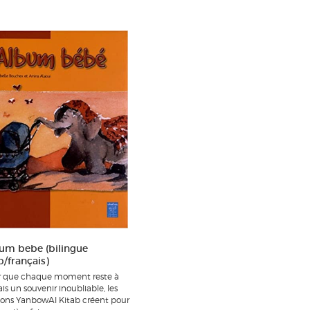
um bebe (bilingue
b/français)
 que chaque moment reste à
is un souvenir inoubliable, les
ions YanbowAl Kitab créent pour