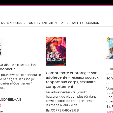
LIVRES / BOOKS
FAMILLE/SANTE/BIEN ETRE
FAMILLE/EDUCATION
 etoile - mes cartes
-bonheur
Fut
Comprendre et proteger son
acc
 pour attraper le bonheur, le
adolescente - reseaux sociaux,
son
le partager ! Dans son joli
rapport aux corps, sexualite,
acc
4 cartes rÃ©parties en 4
comportement
s...
Vous
Les adolescentes d’aujourd’hui
quel
basculent de plus en plus tôt dans
une 
RAND/NIELMAN
cette période de changements qui
ques
les mène à leur vie de...
0
By:
By: COPPER-ROYER B.
ne