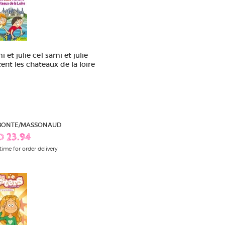
 et julie ce1 sami et julie
tent les chateaux de la loire
 BONTE/MASSONAUD
D 23.94
time for order delivery