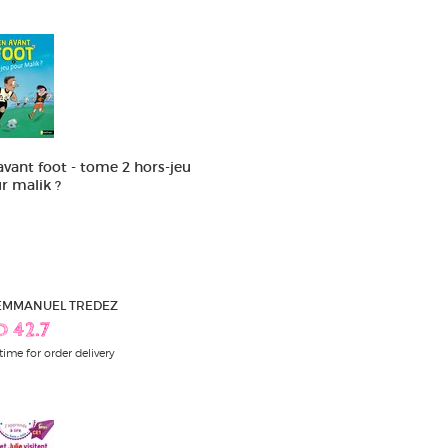
avant foot - tome 2 hors-jeu
r malik ?
 EMMANUEL TREDEZ
D 42.7
time for order delivery