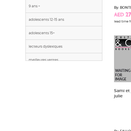
9 ans +
By: BON
AED 27
adolescents 12-15 ans
lead time f
adolescents 15+
lecteurs dyslexiques
meilleures ventes
poche
Sami et 
julie