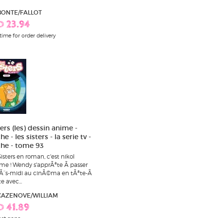
 BONTE/FALLOT
D 23.94
time for order delivery
ers (les) dessin anime -
e - les sisters - la serie tv -
he - tome 93
Sisters en roman, c'est nikol
me ! Wendy s'apprÃªte Ã passer
rÃ¨s-midi au cinÃ©ma en tÃªte-Ã
e avec...
 CAZENOVE/WILLIAM
D 41.89