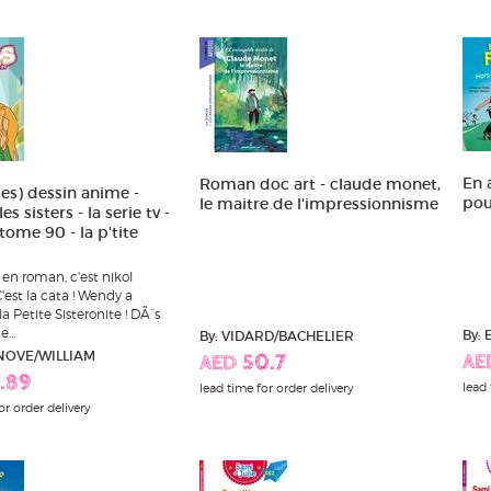
En 
Roman doc art - claude monet,
(les) dessin anime -
pou
le maitre de l'impressionnisme
es sisters - la serie tv -
tome 90 - la p'tite
s en roman, c'est nikol
'est la cata ! Wendy a
a Petite Sisteronite ! DÃ¨s
...
By:
By: VIDARD/BACHELIER
NOVE/WILLIAM
AE
AED 50.7
.89
lead 
lead time for order delivery
or order delivery