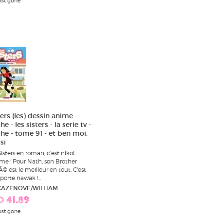
st gone
ers (les) dessin anime -
e - les sisters - la serie tv -
he - tome 91 - et ben moi,
si
Sisters en roman, c'est nikol
me ! Pour Nath, son Brother
Ã© est le meilleur en tout. C'est
porte nawak !...
 CAZENOVE/WILLIAM
D 41.89
st gone