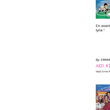
En avant
lynx !
By: EMM
AED 42
lead time f