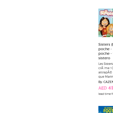
Sisters 
poche - l
poche - 
sistero
Les Sister
crÃ¨me ! C
attrapÃ© l
que Marine
By: CAZE
AED 41
lead time f