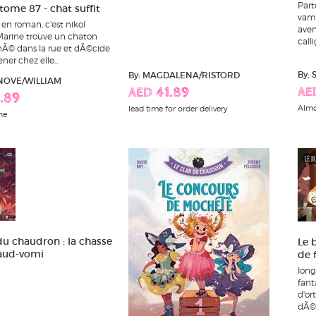
Part
tome 87 - chat suffit
vamp
s en roman, c'est nikol
aven
Marine trouve un chaton
calli
© dans la rue et dÃ©cide
ner chez elle...
By:
By: MAGDALENA/RISTORD
NOVE/WILLIAM
AE
AED 41.89
.89
Almo
lead time for order delivery
ne
du chaudron : la chasse
Le 
aud-vomi
de 
long
fant
d'or
dÃ©l