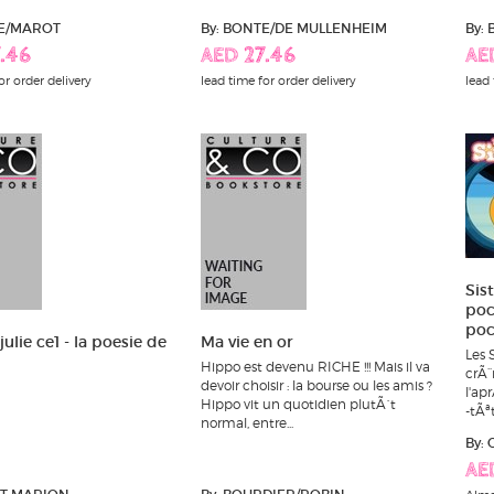
TE/MAROT
By: BONTE/DE MULLENHEIM
By:
.46
AED 27.46
AE
or order delivery
lead time for order delivery
lead 
Sist
poch
poc
julie ce1 - la poesie de
Ma vie en or
Les 
Hippo est devenu RICHE !!! Mais il va
crÃ¨
devoir choisir : la bourse ou les amis ?
l'ap
Hippo vit un quotidien plutÃ´t
-tÃªt
normal, entre...
By:
AE