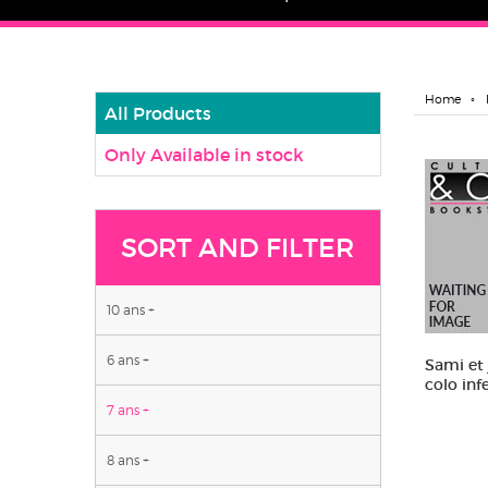
Home
All Products
Only Available in stock
SORT AND FILTER
10 ans +
6 ans +
Sami et 
colo inf
7 ans +
8 ans +