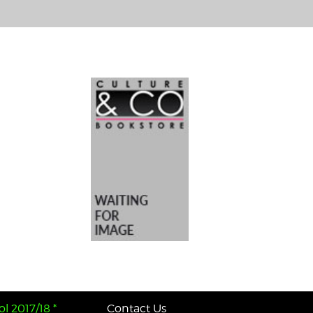
l 2017/18 *
Contact Us