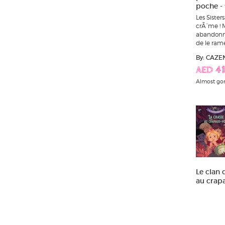
poche - 
Les Sister
crÃ¨me ! 
abandonnÃ
de le rame
By: CAZE
AED 41
Almost go
Le clan 
au crap