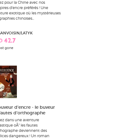
ez pour la Chine avec nos
ires d'encre préférés ! Une
ture exotique où les mystérieuses
graphies chinoises...
 SANVOISIN/LATYK
D 42.7
st gone
buveur d'encre - le buveur
fautes d'orthographe
ez dans une aventure
astique oÃ¹ les fautes
thographe deviennent des
ices dangereux ! Un roman