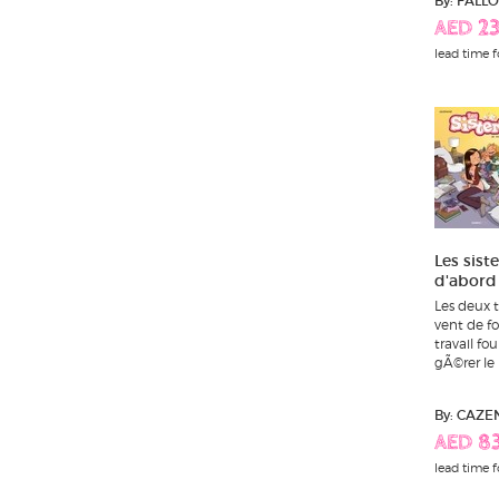
By: FALL
AED 2
lead time f
Les sist
d'abord 
Les deux t
vent de fo
travail fou
gÃ©rer le 
By: CAZE
AED 8
lead time f