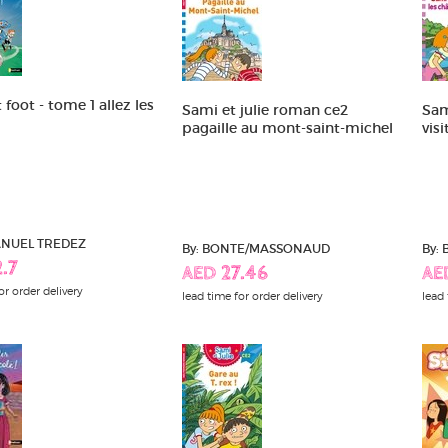
 foot - tome 1 allez les
Sami et julie roman ce2
Sami
pagaille au mont-saint-michel
visi
ANUEL TREDEZ
By: BONTE/MASSONAUD
By:
.7
AED 27.46
AE
or order delivery
lead time for order delivery
lead 