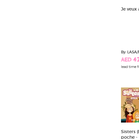
Je veux a
By: LASA
AED 42
lead time f
Sisters 
poche - l