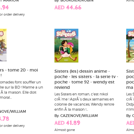
OT MARION
By: BOURDIER/ROBIN
Almo
3.94
AED 44.66
or order delivery
ers - tome 20 - moi
Sisters (les) dessin anime -
Sist
!
poche - les sisters - la serie tv -
poch
poche - tome 92 - wendy est
poc
ornades font souffler un
reviend
ma 
lie sur la BD ! Marine a un
 Ã la maison. Elle doit
Les Sisters en roman, c'est nikol
Les 
moral...
crÃ¨me ! AprÃ¨s deux semaines en
crÃ¨
colonie de vacances, Wendy rentre
Didj
enfin Ã la maison !...
n'im
NOVE/WILLIAM
By: CAZENOVE/WILLIAM
By:
3.78
AED 41.89
AE
or order delivery
Almost gone
Almo