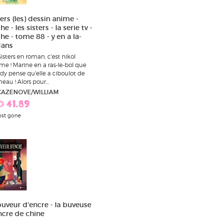
ers (les) dessin anime -
e - les sisters - la serie tv -
he - tome 88 - y en a la-
ans
Sisters en roman, c'est nikol
me ! Marine en a ras-le-bol que
y pense qu'elle a ciboulot de
eau ! Alors pour...
 CAZENOVE/WILLIAM
D 41.89
st gone
buveur d'encre - la buveuse
ncre de chine