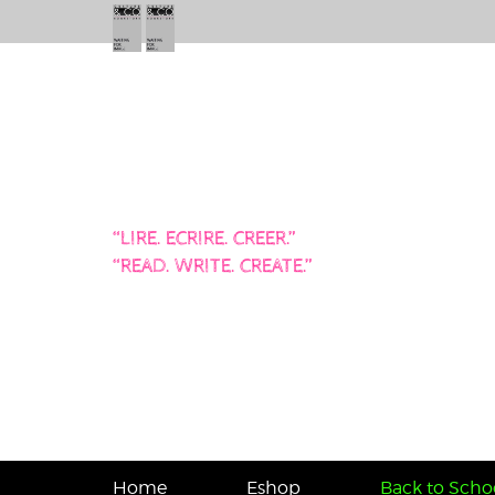
“LIRE. ECRIRE. CREER.”
“READ. WRITE. CREATE.”
Home
Eshop
Back to Schoo