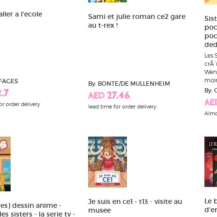
ller a l'ecole
Sami et julie roman ce2 gare
Sist
au t-rex !
poch
poc
ded
Les 
crÃ¨
Wend
moin
/FAGES
By: BONTE/DE MULLENHEIM
By:
.7
AED 27.46
AE
or order delivery
lead time for order delivery
Almo
Le 
Je suis en ce1 - t13 - visite au
(les) dessin anime -
d'e
musee
es sisters - la serie tv -