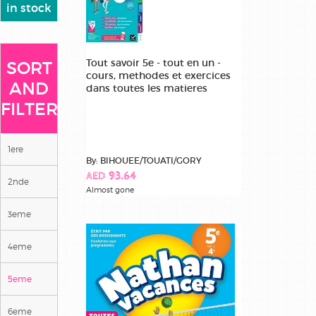
in stock
Tout savoir 5e - tout en un -
SORT
cours, methodes et exercices
AND
dans toutes les matieres
FILTER
1ere
By: BIHOUEE/TOUATI/GORY
AED 93.64
2nde
Almost gone
3eme
4eme
5eme
6eme