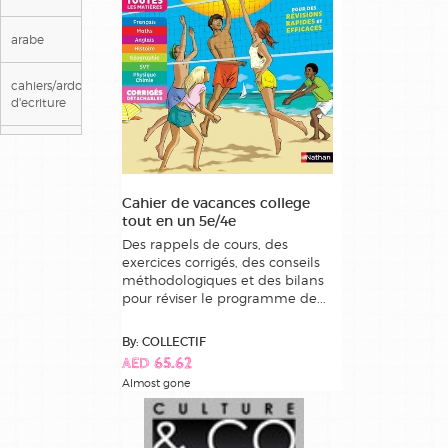
arabe
cahiers/ardoises
d'ecriture
ce1
ce2
Cahier de vacances college
tout en un 5e/4e
cm1
Des rappels de cours, des
exercices corrigés, des conseils
méthodologiques et des bilans
cm2
pour réviser le programme de...
cp
By: COLLECTIF
AED 65.62
maternelle
Almost gone
methode
de lecture