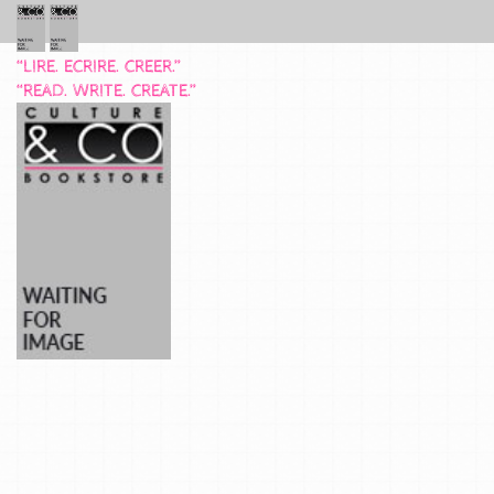
“LIRE. ECRIRE. CREER.”
“READ. WRITE. CREATE.”