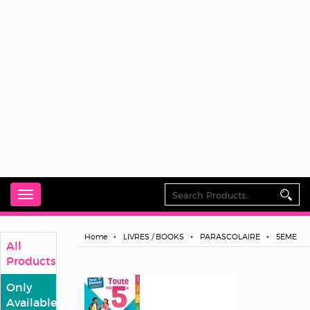
Toggle
navigation
Home
LIVRES / BOOKS
PARASCOLAIRE
5EME
All
Products
Only
Available