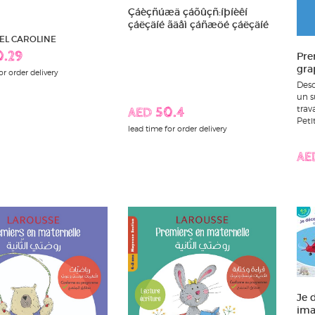
Çáèçñúæä çáõûçñ:íþíèêí
çáëçäíé ãäåì çáñæöé çáëçäíé
EL CAROLINE
Pre
0.29
gra
or order delivery
Desc
un s
trav
AED 50.4
Petit
lead time for order delivery
AE
Je 
ima