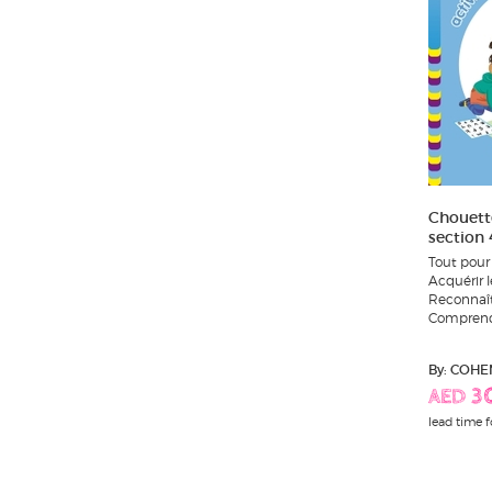
Chouett
section 
Tout pour 
Acquérir l
Reconnaîtr
Comprendr
By: COHE
AED 3
lead time f