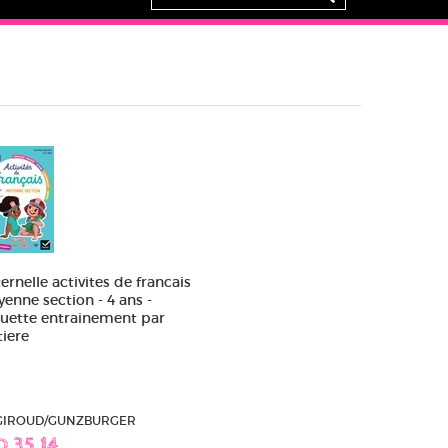
ernelle activites de francais
enne section - 4 ans -
uette entrainement par
iere
 GIROUD/GUNZBURGER
D 35.14