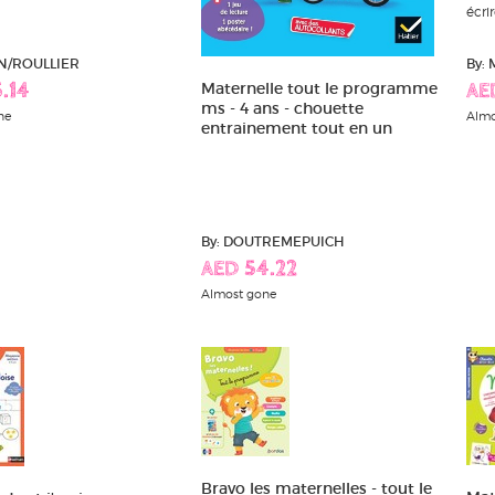
écrir
N/ROULLIER
By:
Maternelle tout le programme
.14
AE
ms - 4 ans - chouette
ne
Almo
entrainement tout en un
By: DOUTREMEPUICH
AED 54.22
Almost gone
Bravo les maternelles - tout le