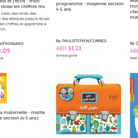
Mat
ds et j'ecris - mon
programme - moyenne section
moy
rdoise les chiffres ms
4-5 ans
cho
traits, des ronds, des
mat
 des obliques jusqu'à réussir
es chiffres, et apprendre à
Un...
By: PAUL/STEPIEN/COMBES
By:
IN/FROSSARD
AED 51.23
AE
9.09
Almost gone
lead 
ne
a maternelle - maths
section (4-5 ans)