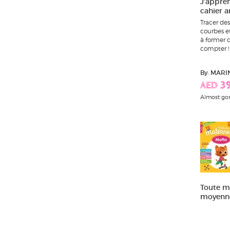
J'appren
cahier a
Tracer des 
courbes et
à former d
compter ! 
By: MAR
AED 3
Almost go
Toute m
moyenne 