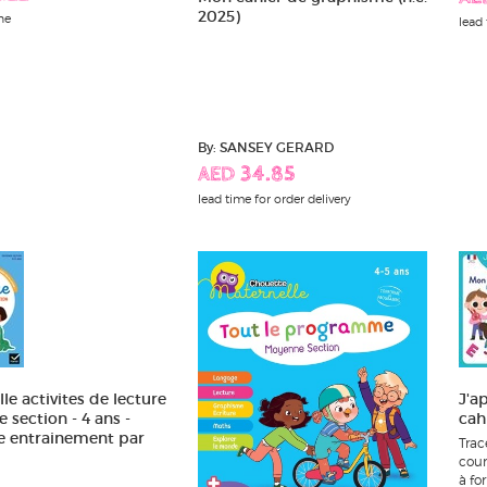
2025)
ne
lead 
By: SANSEY GERARD
AED 34.85
lead time for order delivery
le activites de lecture
J'a
section - 4 ans -
cah
e entrainement par
Trac
cour
à fo