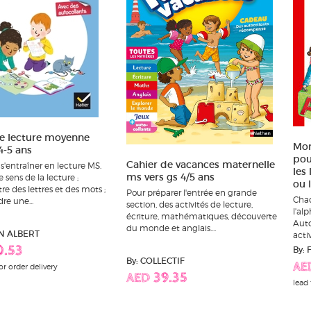
e lecture moyenne
Mon
4-5 ans
pou
Cahier de vacances maternelle
s'entraîner en lecture MS.
les
ms vers gs 4/5 ans
e sens de la lecture ;
ou l
e des lettres et des mots ;
Pour préparer l'entrée en grande
Chaq
e une...
section, des activités de lecture,
l'al
écriture, mathématiques, découverte
Auto
du monde et anglais....
N ALBERT
activ
0.53
By: 
By: COLLECTIF
AE
or order delivery
AED 39.35
lead 