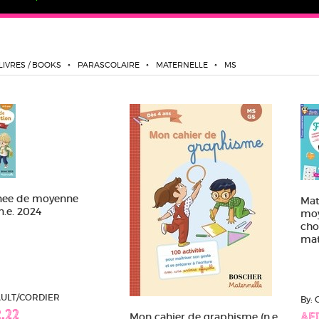
LIVRES / BOOKS
PARASCOLAIRE
MATERNELLE
MS
nee de moyenne
Mat
n.e. 2024
moy
cho
mat
AULT/CORDIER
By:
.22
Mon cahier de graphisme (n.e.
AE