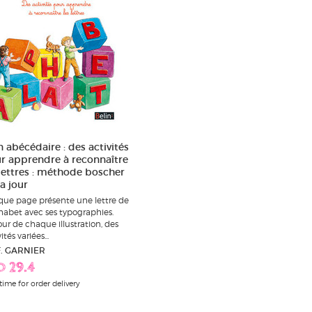
 abécédaire : des activités
r apprendre à reconnaître
 lettres : méthode boscher
a jour
ue page présente une lettre de
phabet avec ses typographies.
ur de chaque illustration, des
ités variées...
F. GARNIER
D 29.4
time for order delivery