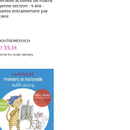
ernelle activites de maths
enne section - 4 ans -
uette entrainement par
iere
 DOUTREMEPUICH
D 35.14
time for order delivery