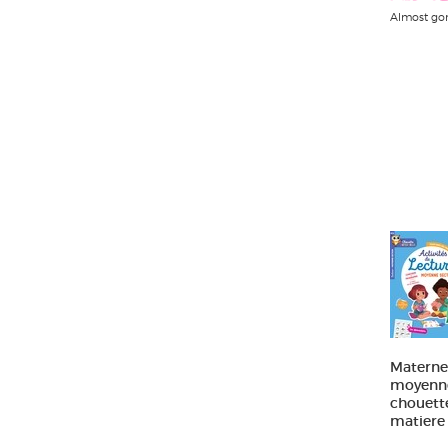
Almost go
Maternel
moyenne 
chouett
matiere