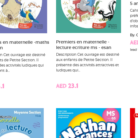
5 a
Cahi
préf
d'ob
infos.
By:
Premiers en maternelle -
s en maternelle -maths
AE
lecture ecriture ms - esan
an
lead 
Description Cet ouvrage est destiné
on Cet ouvrage est destiné
aux enfants de Petite Section. Il
s de Petite Section. Il
présente des activités attractives et
es activités ludiques qui
ludiques qui...
t à...
AED 23.1
.1