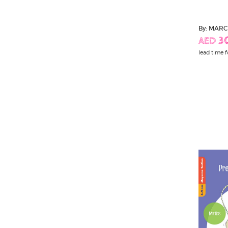
By: MARC
AED 3
lead time f