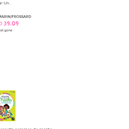
e ! Un...
 MARIN/FROSSARD
D 39.09
st gone