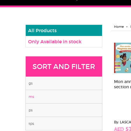
Home
All Products
Only Available in stock
SORT AND FILTER
Mon an
gs
section 
ms
ps
By: LASC
tps
AED 52