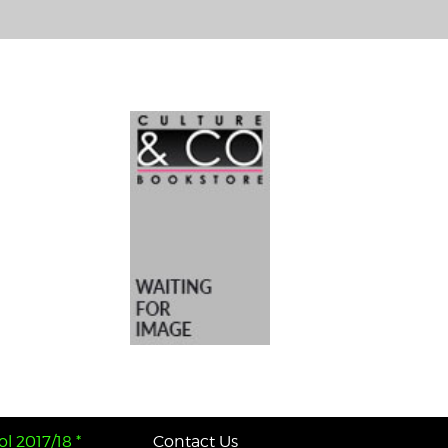
l 2017/18 *
Contact Us