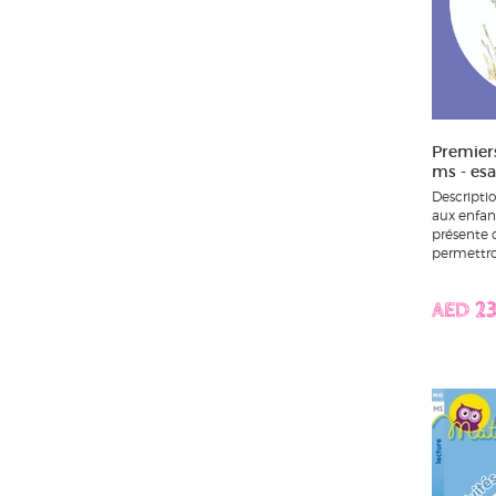
Premier
ms - es
Descripti
aux enfant
présente d
permettron
AED 23