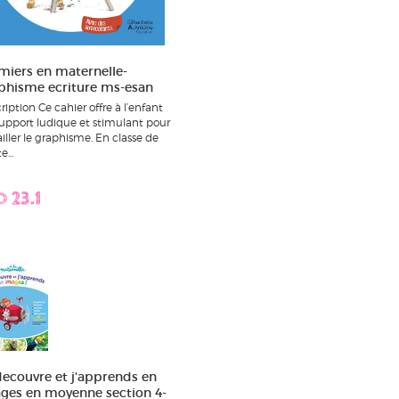
miers en maternelle-
phisme ecriture ms-esan
ription Ce cahier offre à l’enfant
upport ludique et stimulant pour
ailler le graphisme. En classe de
e...
D 23.1
decouvre et j'apprends en
ges en moyenne section 4-