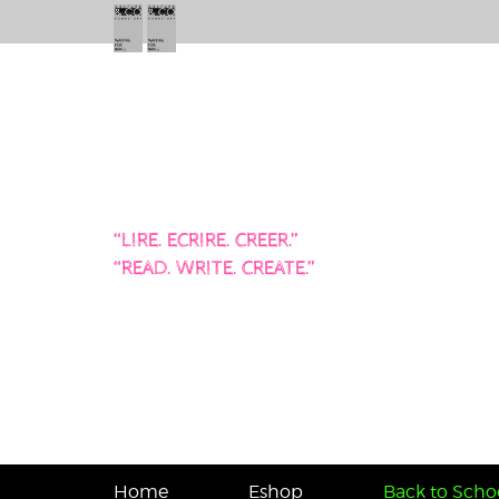
“LIRE. ECRIRE. CREER.”
“READ. WRITE. CREATE.”
Home
Eshop
Back to Schoo