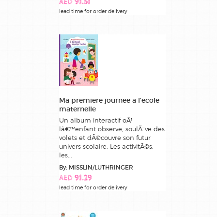
AED 91.51
lead time for order delivery
Ma premiere journee a l'ecole
maternelle
Un album interactif oÃ¹
lâ€™enfant observe, soulÃ¨ve des
volets et dÃ©couvre son futur
univers scolaire. Les activitÃ©s,
les...
By: MISSLIN/LUTHRINGER
AED 91.29
lead time for order delivery