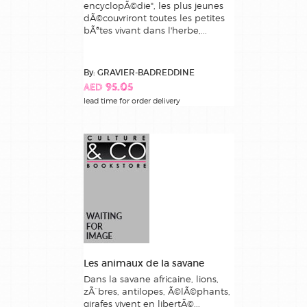
encyclopÃ©die", les plus jeunes
dÃ©couvriront toutes les petites
bÃªtes vivant dans l'herbe,...
By: GRAVIER-BADREDDINE
AED 95.05
lead time for order delivery
Les animaux de la savane
Dans la savane africaine, lions,
zÃ¨bres, antilopes, Ã©lÃ©phants,
girafes vivent en libertÃ©...