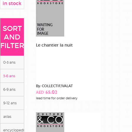
in stock
SORT
AND
FILTER
Le chantier la nuit
0-3 ans
3-6 ans
By: COLLECTIF/VALAT
6-9 ans
AED 65.02
lead time for order delivery
9-12 ans
atlas
encyclopedies