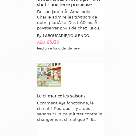
shot - une terre precieuse
De son jardin Ã l'Amazonie,
Charlie admire les trÃ©sors de
notre planÃ¨te. Des trÃ©sors Ã
prÃ©server prÃ¨s de chez lui ou...
By: LABOUCARIE/LOULENDO
AED 65.02
lead time for order delivery
Le climat et les saisons
Comment Ã§a fonctionne, le
climat ? Pourquoi il y a des
saisons ? On peut lutter contre le
changement climatique ? 16...