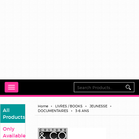
Toggle
navigation
Home
LIVRES / BOOKS
JEUNESSE
All
DOCUMENTAIRES
3-6 ANS
Products
Only
Available