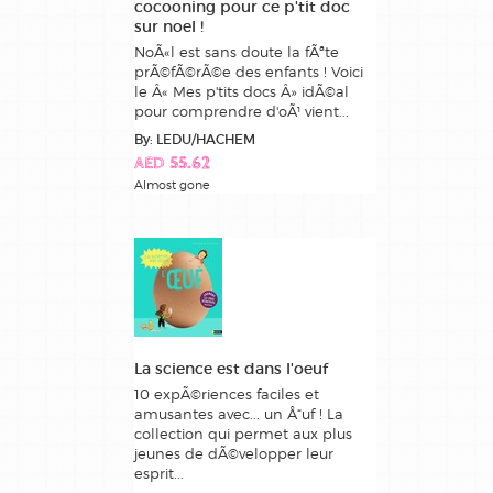
cocooning pour ce p'tit doc
sur noel !
NoÃ«l est sans doute la fÃªte
prÃ©fÃ©rÃ©e des enfants ! Voici
le Â« Mes p'tits docs Â» idÃ©al
pour comprendre d'oÃ¹ vient...
By: LEDU/HACHEM
AED 55.62
Almost gone
La science est dans l'oeuf
10 expÃ©riences faciles et
amusantes avec... un Å“uf ! La
collection qui permet aux plus
jeunes de dÃ©velopper leur
esprit...