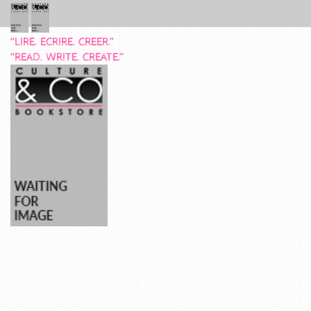
“LIRE. ECRIRE. CREER.”
“READ. WRITE. CREATE.”