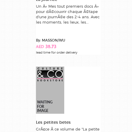
Un Â« Mes tout premiers docs Â»
pour dÃ©couvrir chaque Ã©tape
d'une journÃ©e des 2-4 ans. Avec
les moments, les lieux, les...
By: MASSON/WU
AED 38.73
lead time for order delivery
Les petites betes
GrÃ¢ce Ã ce volume de "La petite