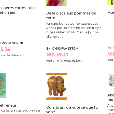
es petits carres - une
 et un jeu
Mon
De la glace aux pommes de
terre
Ici, dans les hautes montagnes des
Andes, pas un arbre ne pousse. Il n'y a
ni gaz ni électricité. Chaque jour, on
allume un...
REWS SANDRINE
By:
By: ICHIKAWA SSTOMI
5.26
AE
AED 39.41
or order delivery
lead 
lead time for order delivery
Ana
piq
 et renata
Ana 
Ours brun, dis-moi ce que tu
ball
ble belle à Patricio : dans sa
vois?