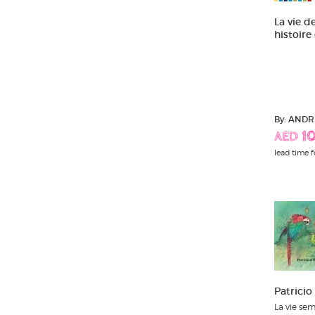
La vie d
histoire
By: AND
AED 10
lead time f
Patricio
La vie sem