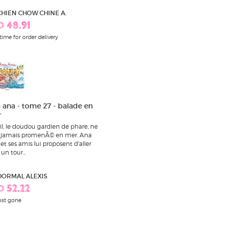
 CHIEN CHOW CHINE A.
D 48.91
time for order delivery
 ana - tome 27 - balade en
r
il, le doudou gardien de phare, ne
t jamais promenÃ© en mer. Ana
et ses amis lui proposent d'aller
 un tour...
 DORMAL ALEXIS
D 52.22
st gone