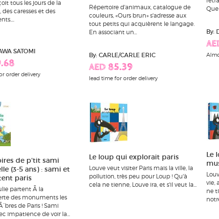
retra
çoit tous les jours de la
Répertoire d'animaux, catalogue de
Que l
, des caresses et des
couleurs, «Ours brun» s'adresse aux
s....
tout petits qui acquièrent le langage.
By:
En associant un...
AE
KAWA SATOMI
By: CARLE/CARLE ERIC
Almo
9.68
AED 85.39
or order delivery
lead time for order delivery
Le 
Le loup qui explorait paris
oires de p'tit sami
mu
Louve veut visiter Paris mais la ville, la
le (3-5 ans) : sami et
Louv
pollution, très peu pour Loup ! Qu'à
itent paris
vie,
cela ne tienne, Louve ira, et s'il veut la...
lie partent Ã la
ne t
rte des monuments les
notre
¨bres de Paris ! Sami
c impatience de voir la...