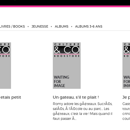
LIVRES / BOOKS
JEUNESSE
ALBUMS
ALBUMS 3-6 ANS
etais petit
Un gateau, s'il te plait !
Je 
Romy adore les gÃ¢teaux. SucrÃ©s,
Gast
salÃ©s, Ã l'Ã©cole ou au parc... Les
tout
gÃ¢teaux, c'est la vie ! Mais quand il
crin
faut passer Ã...
coul