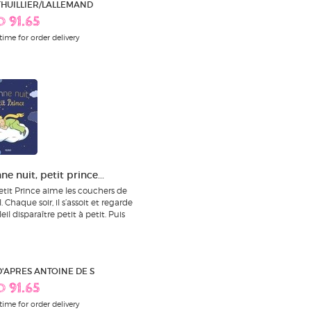
 THUILLIER/LALLEMAND
D 91.65
time for order delivery
e nuit, petit prince...
etit Prince aime les couchers de
l. Chaque soir, il s’assoit et regarde
leil disparaître petit à petit. Puis
 D'APRES ANTOINE DE S
D 91.65
time for order delivery