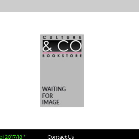
l 2017/18 *
Contact Us