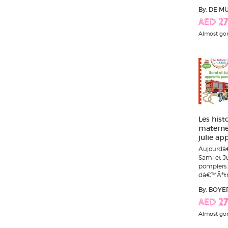
By: DE M
AED 27
Almost go
Les hist
maternel
julie ap
Aujourdâ
Sami et Ju
pompiers.
dâ€™Ãªtre
By: BOY
AED 27
Almost go