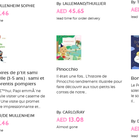
By:
By: LALLEMAND/THUILLIER
ULLENHEIM SOPHIE
AE
AED 45.65
.46
lead 
lead time for order delivery
ne
Pinocchio
oires de p'tit sami
Il était une fois... L'histoire de
le (3-5 ans) : sami et
Bonn
Pinocchio tendrement illustrée pour
prentis pompiers
Le P
faire découvrir aux tout-petits les
solei
€™hui, Papi emmÃ¨ne
contes de notre...
le so
lie visiter une caserne de
il...
 Une visite qui promet
 impressionnante et...
By: CARLO/RAY
ER/DE MULLENHEIM
AED 13.08
By:
.46
Almost gone
AE
ne
lead 