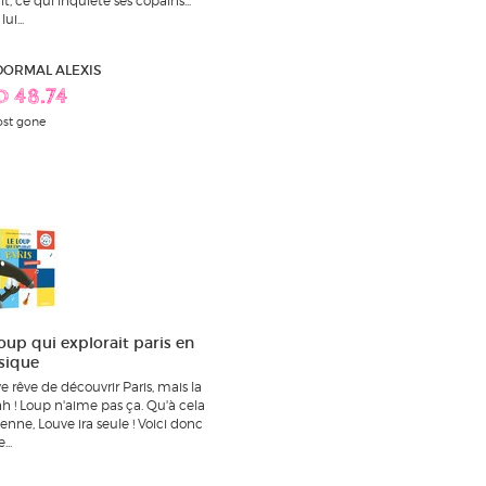
it, ce qui inquiète ses copains...
ui...
 DORMAL ALEXIS
D 48.74
st gone
loup qui explorait paris en
sique
e rêve de découvrir Paris, mais la
 ah ! Loup n'aime pas ça. Qu'à cela
ienne, Louve ira seule ! Voici donc
...