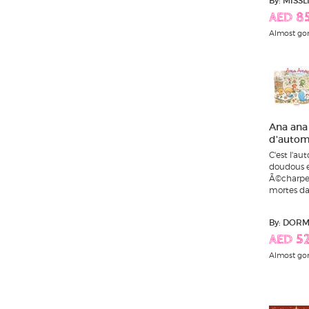
By: MISS
AED 8
Almost go
Ana ana 
d'auto
C'est l'au
doudous e
Ã©charpes 
mortes dan
By: DORM
AED 52
Almost go