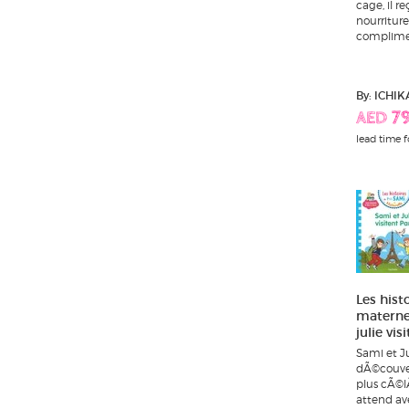
cage, il re
nourriture
compliment
By: ICHI
AED 7
lead time f
Les hist
maternel
julie vis
Sami et Ju
dÃ©couve
plus cÃ©lÃ
attend ave