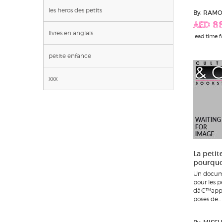
les heros des petits
By: RAM
AED 8
livres en anglais
lead time f
petite enfance
xxx
La petit
pourquo
Un docume
pour les p
dâ€™appre
poses de...