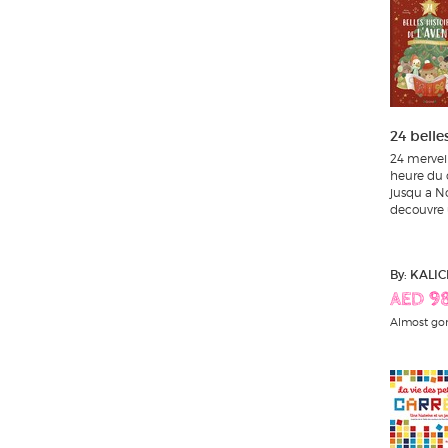
24 belle
24 merveill
heure du 
jusqu a No
decouvre u
By: KALI
AED 98
Almost go