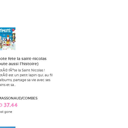
ote fete la saint-nicolas
ute aussi l'histoire)
tÃ© fÃªte la Saint Nicolas !
tÃ© est un petit lapin qui, au fil
albums, partage sa vie avec ses
ns et sa...
 MASSONAUD/COMBES
D 37.44
st gone