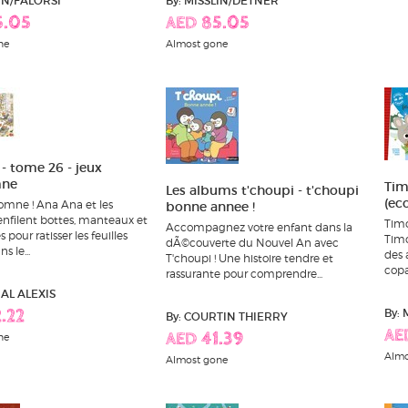
LIN/FALORSI
By: MISSLIN/DETNER
5.05
AED 85.05
ne
Almost gone
- tome 26 - jeux
mne
Tim
Les albums t'choupi - t'choupi
(eco
tomne ! Ana Ana et les
bonne annee !
nfilent bottes, manteaux et
Timo
Accompagnez votre enfant dans la
pour ratisser les feuilles
Timo
dÃ©couverte du Nouvel An avec
s le...
des 
T'choupi ! Une histoire tendre et
copai
rassurante pour comprendre...
AL ALEXIS
By:
.22
By: COURTIN THIERRY
AE
ne
AED 41.39
Almo
Almost gone