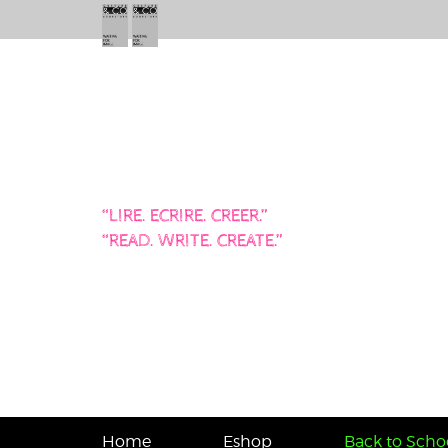
“LIRE. ECRIRE. CREER.”
“READ. WRITE. CREATE.”
Home
Eshop
Back to Schoo