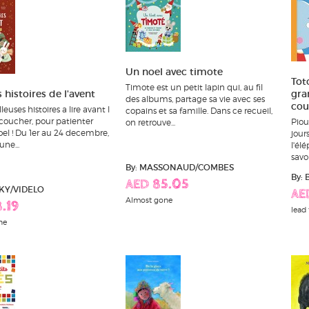
Un noel avec timote
Toto
Timote est un petit lapin qui, au fil
s histoires de l'avent
gran
des albums, partage sa vie avec ses
cou
euses histoires a lire avant l
copains et sa famille. Dans ce recueil,
coucher, pour patienter
Piou
on retrouve...
el ! Du 1er au 24 decembre,
jour
ne...
l'élé
savoir
By: MASSONAUD/COMBES
By:
AED 85.05
CKY/VIDELO
AE
Almost gone
.19
lead 
ne