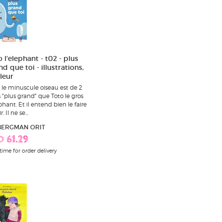
 l'elephant - t02 - plus
d que toi - illustrations,
leur
 le minuscule oiseau est de 2
s "plus grand" que Toto le gros
phant. Et il entend bien le faire
. Il ne se...
 BERGMAN ORIT
D 61.29
time for order delivery