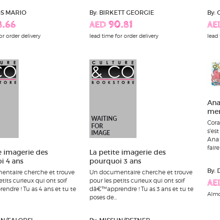
OS MARIO
By: BIRKETT GEORGIE
By:
8.66
AED 90.81
AE
or order delivery
lead time for order delivery
lead 
Ana
me
Cora
s'es
Ana 
faire
e imagerie des
La petite imagerie des
i 4 ans
pourquoi 3 ans
By:
ntaire cherche et trouve
Un documentaire cherche et trouve
etits curieux qui ont soif
pour les petits curieux qui ont soif
AE
ndre ! Tu as 4 ans et tu te
dâ€™apprendre ! Tu as 3 ans et tu te
Almo
poses de...