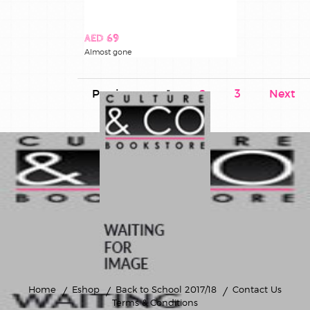
AED 69
Almost gone
Previous
1
2
3
Next
Home
Eshop
Back to School 2017/18
Contact Us
Terms & Conditions