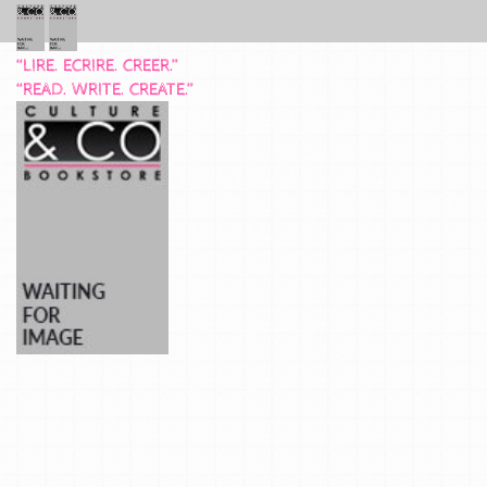
“LIRE. ECRIRE. CREER.”
“READ. WRITE. CREATE.”