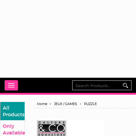
Toggle
navigation
Home
JEUX / GAMES
PUZZLE
All
Products
Only
Available