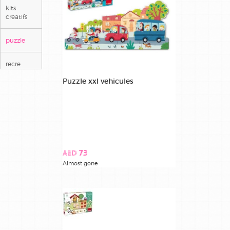
kits
creatifs
puzzle
recre
Puzzle xxl vehicules
AED 73
Almost gone