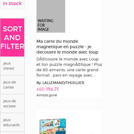
in stock
SORT
AND
Ma carte du monde
FILTER
magnetique en puzzle - je
decouvre le monde avec loup
DÃ©couvre le monde avec Loup
jeux
et ton puzzle magnÃ©tique ! Plus
d'eveil
de 60 aimants, une carte grand
format : pars en voyage avec...
jeux de
By: LALLEMAND/THUILLIER
cartes
AED 196.71
Almost gone
jeux de
societe
jeux
educatifs