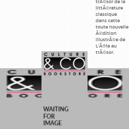
trÃ©sor de la
littÃ©rature
livre en
classique
anglais
dans cette
toute nouvelle
livres-
Ã©dition
cd/dvd
illustrÃ©e de
L'Ã®le au
loisirs
trÃ©sor.
creatifs
montessori
posters
romans
jeunesse
theatre-
poesie