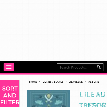
Toggle
navigation
Home
LIVRES / BOOKS
JEUNESSE
ALBUMS
SORT
L ILE AU
AND
FILTER
TRESOR