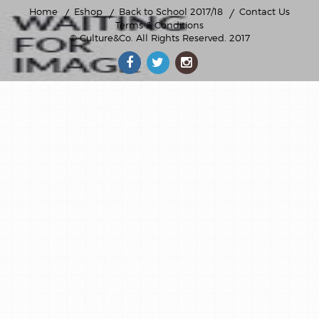
theme
Home
Eshop
Back to School 2017/18
Contact Us
noel
Terms & Conditions
© Culture&Co
. All Rights Reserved. 2017