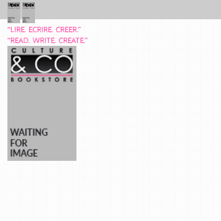
“LIRE. ECRIRE. CREER.”
“READ. WRITE. CREATE.”