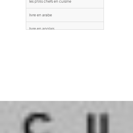
les p'tits chefs en cuisine
livre en arabe
livre en anglais
livres-cd/dvd
loisirs creatifs
montessori
posters
romans jeunesse
theatre-poesie
theme noel