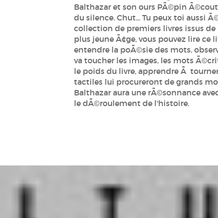
Balthazar et son ours PÃ©pin Ã©couten
du silence. Chut... Tu peux toi aussi 
collection de premiers livres issus d
plus jeune Ã¢ge, vous pouvez lire ce l
entendre la poÃ©sie des mots, observe
va toucher les images, les mots Ã©cri
le poids du livre, apprendre Ã tourner 
tactiles lui procureront de grands mo
Balthazar aura une rÃ©sonnance avec s
le dÃ©roulement de l'histoire.