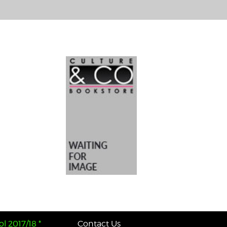
l 2017/18 *
Contact Us