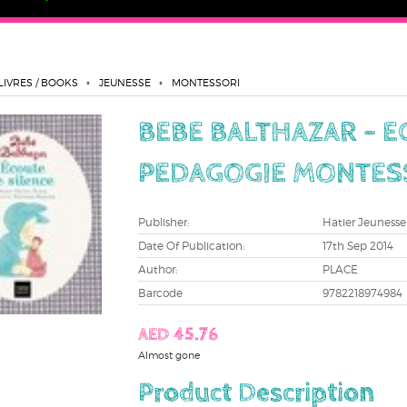
LIVRES / BOOKS
JEUNESSE
MONTESSORI
BEBE BALTHAZAR - E
PEDAGOGIE MONTESS
Publisher:
Hatier Jeunesse
Date Of Publication:
17th Sep 2014
Author:
PLACE
Barcode
9782218974984
AED 45.76
Almost gone
Product Description