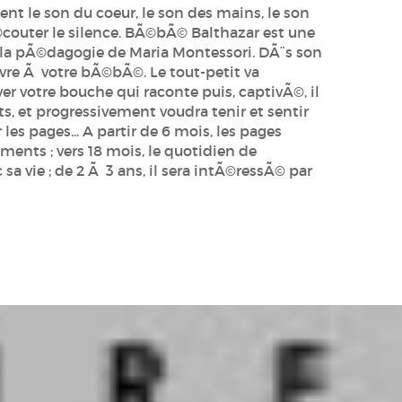
t le son du coeur, le son des mains, le son
Ã©couter le silence. BÃ©bÃ© Balthazar est une
e la pÃ©dagogie de Maria Montessori. DÃ¨s son
ivre Ã votre bÃ©bÃ©. Le tout-petit va
r votre bouche qui raconte puis, captivÃ©, il
ts, et progressivement voudra tenir et sentir
les pages... A partir de 6 mois, les pages
ments ; vers 18 mois, le quotidien de
a vie ; de 2 Ã 3 ans, il sera intÃ©ressÃ© par