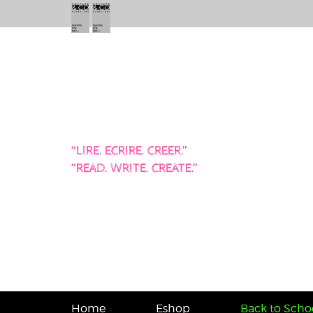
“LIRE. ECRIRE. CREER.”
“READ. WRITE. CREATE.”
Home
Eshop
Back to Schoo