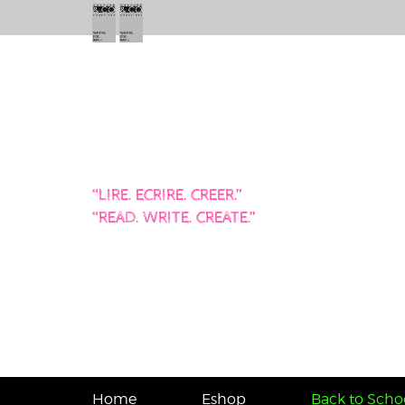
“LIRE. ECRIRE. CREER.”
“READ. WRITE. CREATE.”
Home
Eshop
Back to Schoo