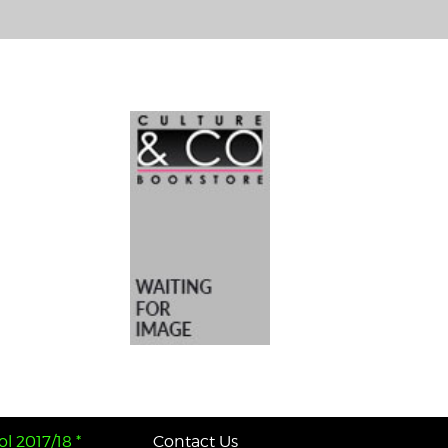
l 2017/18 *
Contact Us