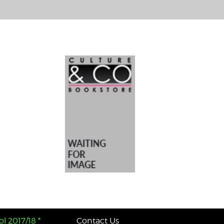
l 2017/18 *
Contact Us