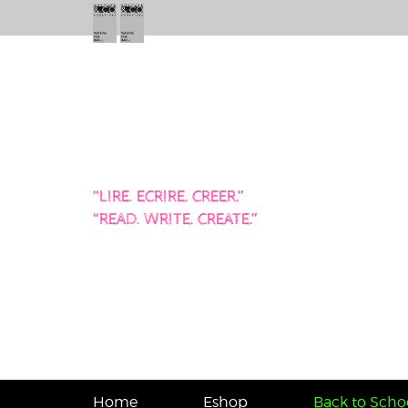
“LIRE. ECRIRE. CREER.”
“READ. WRITE. CREATE.”
Home
Eshop
Back to Schoo