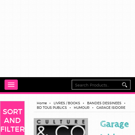
Toggle
navigation
Home
LIVRES / BOOKS
BANDES DESSINEES
BD TOUS PUBLICS
HUMOUR
GARAGE ISIDORE
SORT
AND
Garage
FILTER