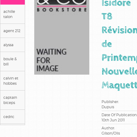
Isidore
achille
T8
talon
Révisio
agent 212
de
alyssa
Printem
boule &
bill
Nouvell
calvin et
Maquet
hobbes
captain
Publisher:
biceps
Dupuis
Date Of Publication
cedric
10th Jun 2011
Author:
cerise
Gilson/Olis