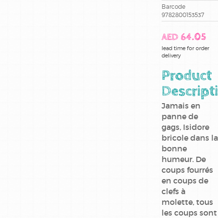
Barcode
chat
9782800153537
assassin
AED 64.05
dad
lead time for order
delivery
disney
Product
eleve
Descript
ducobu
Jamais en
panne de
game
gags, Isidore
over
bricole dans la
bonne
garage
isidore
humeur. De
coups fourrés
en coups de
garfield
clefs à
molette, tous
instit
latouche
les coups sont