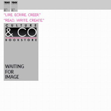
“LIRE. ECRIRE. CREER.”
“READ. WRITE. CREATE.”