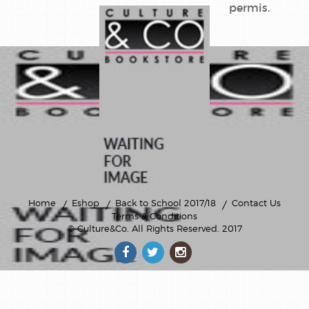
permis.
iznogoud
kid
paddle
lapins
cretins
le fayot
le petit
spirou
Home
Eshop
Back to School 2017/18
Contact Us
le
Terms & Conditions
royaume
© Culture&Co
. All Rights Reserved. 2017
les
animaux
marins en
bd