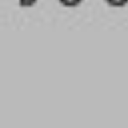
les petits mythos
les profs
les simpsons
les sisters
marie-lune
marsupilami
mes cop's
mortelle adele
pico bogue
studio danse