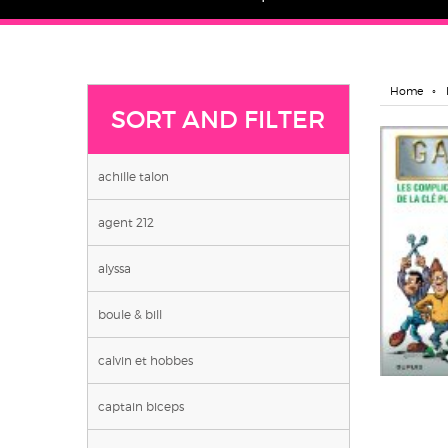
Home
SORT AND FILTER
achille talon
agent 212
alyssa
boule & bill
calvin et hobbes
captain biceps