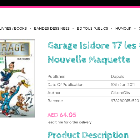
LIVRES / BOOKS
BANDES DESSINEES
BD TOUS PUBLICS
HUMOUR
Garage Isidore T7 les
Nouvelle Maquette
Publisher:
Dupuis
Date Of Publication:
10th Jun 2011
Author:
Gilson/Olis
Barcode
9782800153520
AED 64.05
lead time for order delivery
Product Description