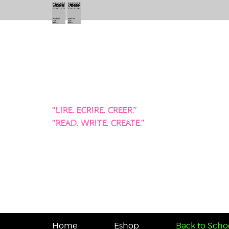
“LIRE. ECRIRE. CREER.”
“READ. WRITE. CREATE.”
Home
Eshop
Back to Schoo