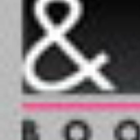
iznogoud
kid paddle
lapins cretins
le fayot
le petit spirou
le royaume
les animaux marins en bd
les blagues de toto
les cancres
les p'tits diables