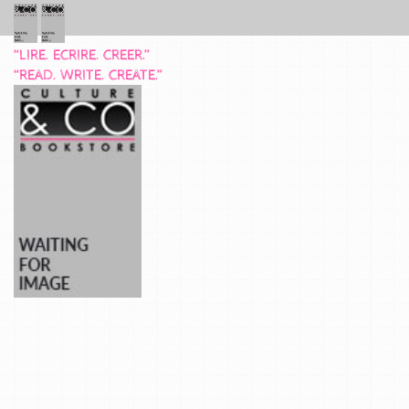
“LIRE. ECRIRE. CREER.”
“READ. WRITE. CREATE.”