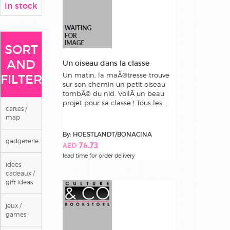
in stock
SORT
AND
Un oiseau dans la classe
Un matin, la maÃ®tresse trouve
FILTER
sur son chemin un petit oiseau
tombÃ© du nid. VoilÃ un beau
projet pour sa classe ! Tous les...
cartes /
map
By: HOESTLANDT/BONACINA
gadgeterie
AED 76.73
lead time for order delivery
idees
cadeaux /
gift ideas
jeux /
games