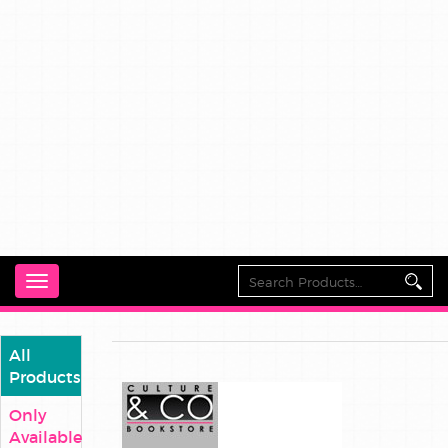
Toggle
navigation
All
Products
Only
Available