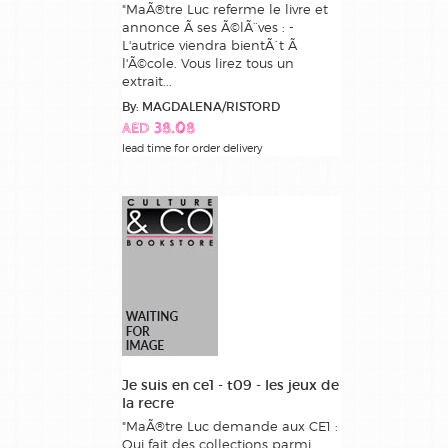
"MaÃ®tre Luc referme le livre et
annonce Ã ses Ã©lÃ¨ves : -
L'autrice viendra bientÃ´t Ã
l'Ã©cole. Vous lirez tous un
extrait...
By: MAGDALENA/RISTORD
AED 38.08
lead time for order delivery
Je suis en ce1 - t09 - les jeux de
la recre
"MaÃ®tre Luc demande aux CE1 :
Qui fait des collections parmi