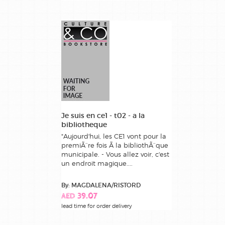
Je suis en ce1 - t02 - a la
bibliotheque
"Aujourd'hui, les CE1 vont pour la
premiÃ¨re fois Ã la bibliothÃ¨que
municipale. - Vous allez voir, c'est
un endroit magique....
By: MAGDALENA/RISTORD
AED 39.07
lead time for order delivery