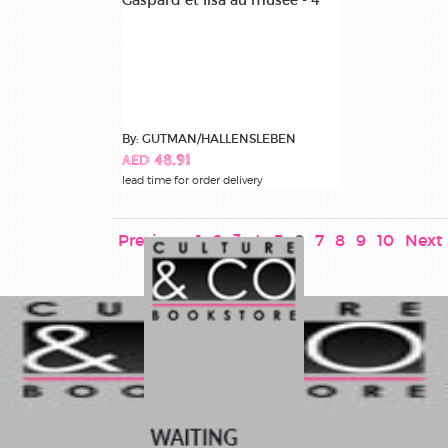
By: GUTMAN/HALLENSLEBEN
AED 48.91
lead time for order delivery
Previous
1
2
3
4
5
6
7
8
9
10
Next