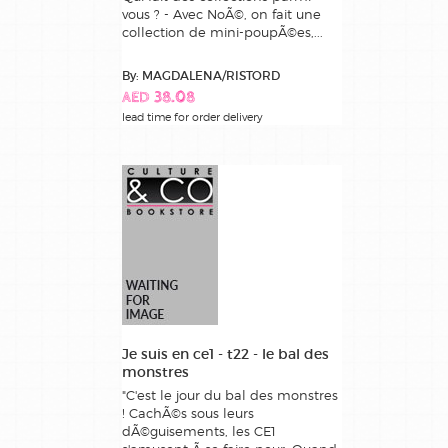
vous ? - Avec NoÃ©, on fait une
collection de mini-poupÃ©es,...
By: MAGDALENA/RISTORD
AED 38.08
lead time for order delivery
Je suis en ce1 - t22 - le bal des
monstres
"C'est le jour du bal des monstres
! CachÃ©s sous leurs
dÃ©guisements, les CE1