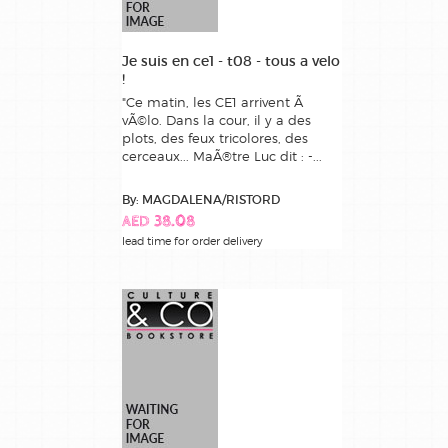
Je suis en ce1 - t08 - tous a velo
!
"Ce matin, les CE1 arrivent Ã
vÃ©lo. Dans la cour, il y a des
plots, des feux tricolores, des
cerceaux... MaÃ®tre Luc dit : -...
By: MAGDALENA/RISTORD
AED 38.08
lead time for order delivery