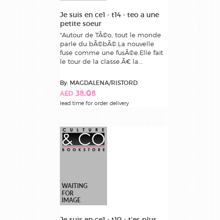
Je suis en ce1 - t14 - teo a une
petite soeur
"Autour de TÃ©o, tout le monde
parle du bÃ©bÃ©.La nouvelle
fuse comme une fusÃ©e.Elle fait
le tour de la classe.Ã€ la...
By: MAGDALENA/RISTORD
AED 38.08
lead time for order delivery
Je suis en ce1 - t10 - t'es plus