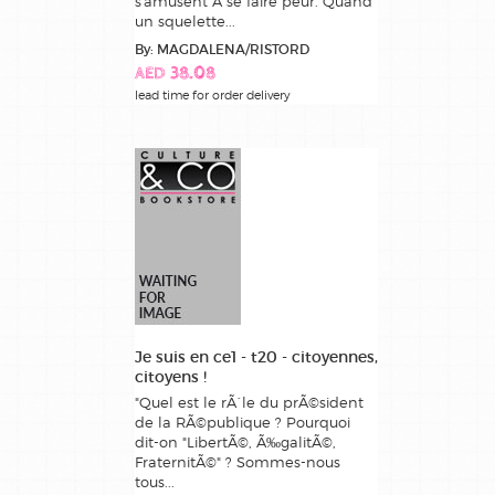
s'amusent Ã se faire peur. Quand
un squelette...
By: MAGDALENA/RISTORD
AED 38.08
lead time for order delivery
Je suis en ce1 - t20 - citoyennes,
citoyens !
"Quel est le rÃ´le du prÃ©sident
de la RÃ©publique ? Pourquoi
dit-on "LibertÃ©, Ã‰galitÃ©,
FraternitÃ©" ? Sommes-nous
tous...