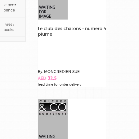
le petit
prince
livres /
Le club des chatons - numero 4
books
plume
loisirs
creatifs /
craft
supplies
By: MONGREDIEN SUE
papeterie
AED 32.5
/
stationery
lead time for order delivery